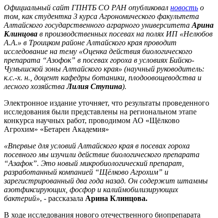
Официальный сайт ГПНТБ СО РАН опубликовал
новость
о
том, как студентка 3 курса Агрономического факультета
Алтайского государственного аграрного университета
Арина
Клинцова
в производственных посевах на полях ИП «Нелюбов
А.А.» в Троицком районе Алтайского края проводит
исследование на тему «Оценка действия биологического
препарата “Азофок” в посевах гороха в условиях Бийско-
Чумышской зоны Алтайского края» (научный руководитель:
к.с.-х. н., доцент кафедры ботаники, плодоовощеводства и
лесного хозяйства
Лилия Ступина
).
Электронное издание уточняет, что результаты проведенного
исследования были представлены на региональном этапе
конкурса научных работ, проводимом АО «Щёлково
Агрохим» «Бетарен Академия»
«Впервые для условий Алтайского края в посевах гороха
посевного мы изучили действие биологического препарата
“Азафок”. Это новый микробиологический препарат,
разработанный компанией “Щёлково Агрохим” и
зарегистрированный два года назад. Он содержит штаммы
азотфиксирующих, фосфор и калиймобилизирующих
бактерий»
, - рассказала
Арина Клинцова.
В ходе исследования нового отечественного биопрепарата