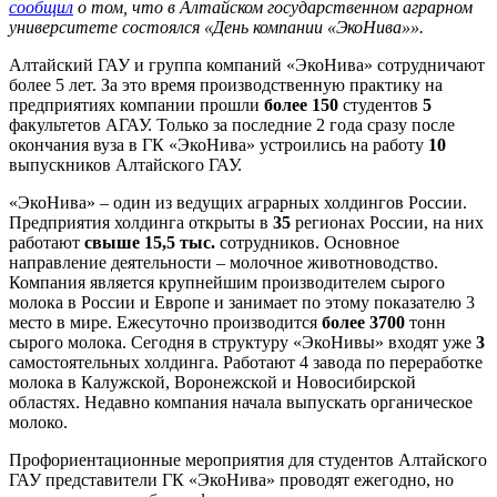
сообщил
о том, что в Алтайском государственном аграрном
университете состоялся «День компании «ЭкоНива»».
Алтайский ГАУ и группа компаний «ЭкоНива» сотрудничают
более 5 лет. За это время производственную практику на
предприятиях компании прошли
более 150
студентов
5
факультетов АГАУ. Только за последние 2 года сразу после
окончания вуза в ГК «ЭкоНива» устроились на работу
10
выпускников Алтайского ГАУ.
«ЭкоНива» – один из ведущих аграрных холдингов России.
Предприятия холдинга открыты в
35
регионах России, на них
работают
свыше 15,5 тыс.
сотрудников. Основное
направление деятельности – молочное животноводство.
Компания является крупнейшим производителем сырого
молока в России и Европе и занимает по этому показателю 3
место в мире. Ежесуточно производится
более 3700
тонн
сырого молока. Сегодня в структуру «ЭкоНивы» входят уже
3
самостоятельных холдинга. Работают 4 завода по переработке
молока в Калужской, Воронежской и Новосибирской
областях. Недавно компания начала выпускать органическое
молоко.
Профориентационные мероприятия для студентов Алтайского
ГАУ представители ГК «ЭкоНива» проводят ежегодно, но