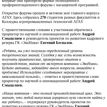
впервые они приобрели формат полноценного
профориентационного форума с насыщенной программой.
Открытие форума прошло в актовом зале главного корпуса
АГАУ. Здесь собрались
270
студентов разных факультетов и
Колледжа агропромышленных технологий АГАУ.
С приветственными словами к участникам обратились
проректор по научной и инновационной работе
Андрей
Смышляев
и руководитель проектов по развитию кадрового
резерва ГК «ЭкоНива»
Евгений Беспалов
.
«Ребята, вы уже получили определенный уровень
теоретических знаний. Сегодня у вас есть возможность
получить практические, проверенные опытом и
производством, знания от экспертов компании «ЭкоНива».
Будьте активны, задавайте много вопросов, вникайте в
проблемы! Используйте сегодняшнее мероприятие с
максимальной пользой»,
– отметил в приветственном слове
проректор по научной и инновационной работе
Андрей
Смышляев.
«Наша компания – это полный производственный цикл. Это
значит, что любой выпускник аграрного вуза сможет найти у
нас работу»
, – подчеркнул руководитель проектов по
развитию кадрового резерва ГК «ЭкоНива»
Евгений