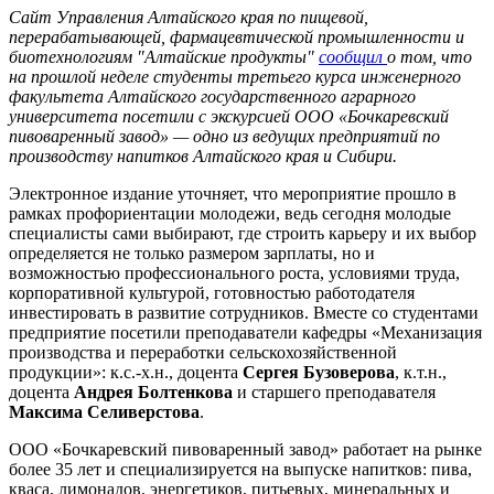
Сайт Управления Алтайского края по пищевой,
перерабатывающей, фармацевтической промышленности и
биотехнологиям "Алтайские продукты"
сообщил
о том, что
на прошлой неделе студенты третьего курса инженерного
факультета Алтайского государственного аграрного
университета посетили с экскурсией ООО «Бочкаревский
пивоваренный завод» — одно из ведущих предприятий по
производству напитков Алтайского края и Сибири.
Электронное издание уточняет, что мероприятие прошло в
рамках профориентации молодежи, ведь сегодня молодые
специалисты сами выбирают, где строить карьеру и их выбор
определяется не только размером зарплаты, но и
возможностью профессионального роста, условиями труда,
корпоративной культурой, готовностью работодателя
инвестировать в развитие сотрудников. Вместе со студентами
предприятие посетили преподаватели кафедры «Механизация
производства и переработки сельскохозяйственной
продукции»: к.с.-х.н., доцента
Сергея Бузоверова
, к.т.н.,
доцента
Андрея Болтенкова
и старшего преподавателя
Максима Селиверстова
.
ООО «Бочкаревский пивоваренный завод» работает на рынке
более 35 лет и специализируется на выпуске напитков: пива,
кваса, лимонадов, энергетиков, питьевых, минеральных и