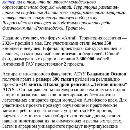
материал
о том, что по итогам молодежного
образовательного форума «Алтай. Территория развития»
проекты студентов Алтайского государственного аграрного
университета получили грантовую поддержку
Всероссийского конкурса молодежных проектов среди
физических лиц «Росмолодежь. Гранты».
Издание уточняет, что форум «Алтай. Территория развития —
2026» прошёл в мае. Его участниками стали
более 350
юношей и девушек. В финал проектного конкурса вышел 51
человек, из которых выбрали
восемь
победителей. Общий
фонд разыгранных средств составил
3 300 000
рублей.
Алтайский ГАУ представляют
2
проекта.
Аспирант инженерного факультета АГАУ
Владислав Осипов
получил грант в размере
590 тысяч
рублей на реализацию
проекта
«От винта. Школа дрон-рейсинга „Лётной школы“
АГАУ»
. Он направлен на популяризацию технических видов
спорта и развитие навыков пилотирования беспилотных
летательных аппаратов среди молодёжи Алтайского края. Для
участников проекта проведут обучающие и практические
занятия: ребята изучат основы устройства FPV-дронов,
научатся самостоятельно собирать гоночные дроны, освоят
навыки пилотирования на симуляторах и реальных трассах.
Затем в аграрном университете пройдут внутривузовские