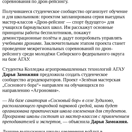
соревнования по дрон-рейсингу.
Получившееся студенческое сообщество организует обучение
и для школьников: проектом запланирована серия выездных
мастер-классов «Дрон-рейсинг — спорт будущего» для
учащихся барнаульских школ. Им расскажут основные
принципы работы беспилотников, покажут
демонстрационные полёты и дадут попробовать управлять
учебными дронами. Заключительным этапом проекта станет
проведение межрегиональных соревнований по дрон-
рейсингу среди молодёжи Сибирского федерального округа
на базе АГАУ.
Студентка Колледжа агропромышленных технологий АГАУ
Дарья Заможняя
предложила создать студенческое
сообщество агродекораторов. Проект «Зелёная мастерская
„Соснового бора“» направлен на обучающихся по
направлению «Агрономия».
—
На базе санатория «Сосновый бор» в селе Зудилово,
располагающего природной парковой средой, нами будет
организована практическая школа озеленения для студентов.
Программа школы состоит из мастер-классов с привлечением
преподавателей и экспертов,
— объяснила
Дарья Заможняя.
Лучшие выпускники школы озеленения войдут в