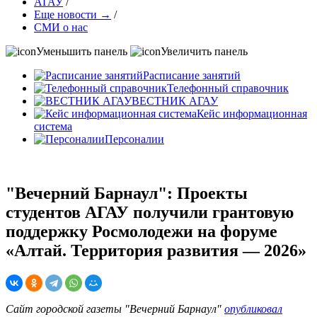
АГАУ
/
Еще новости →
/
СМИ о нас
Уменьшить панель
Увеличить панель
Расписание занятий
Телефонный справочник
ВЕСТНИК АГАУ
Кейс информационная
система
Персоналии
"Вечерний Барнаул": Проекты
студентов АГАУ получили грантовую
поддержку Росмолодежи на форуме
«Алтай. Территория развития — 2026»
Сайт городской газеты "Вечерний Барнаул"
опубликовал