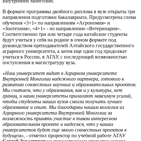
Внутренней Монголии.
В формате программы двойного диплома в вузе открыты три
направления подготовки бакалавриата. Предусмотрена схема
обучения «3+1» по направлениям «Агрономия» и
«Зоотехния», «4+1» - по направлению «Ветеринария».
Соответственно три или четыре года китайские студенты
будут учиться у себя на родине в очном формате под
руководством преподавателей Алтайского государственного
аграрного университета, а затем еще один год продолжат
учиться в России, в АГАУ, с последующей возможностью
поступления в магистратуру вуза.
«Наш университет видит в Аграрном университете
Внутренней Монголии надежного партнера, готового к
развитию совместных научных и образовательных проектов.
Мы считаем, что у образования, как и у культуры, нет
границ, и наши университеты прилагают максимум усилий,
чтобы студенты наших вузов смогли получить лучшее
образование и опыт. Мы благодарны нашим коллегам из
Аграрного университета Внутренней Монголии за
возможность принять участие в таком интересном
образовательном проекте и надеемся, что у наших
университетов будет еще много совместных проектов в
будущем»,
- отметил проректор по учебной работе АГАУ