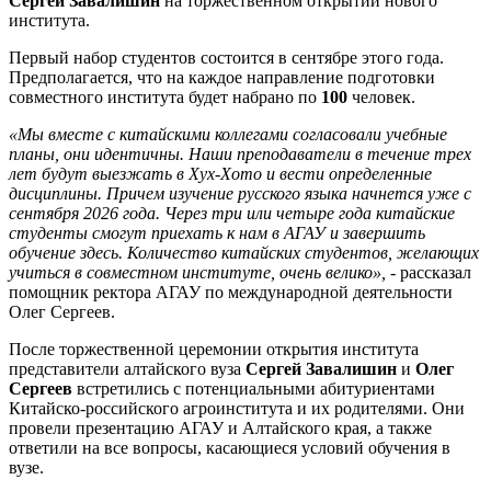
Сергей Завалишин
на торжественном открытии нового
института.
Первый набор студентов состоится в сентябре этого года.
Предполагается, что на каждое направление подготовки
совместного института будет набрано по
100
человек.
«Мы вместе с китайскими коллегами согласовали учебные
планы, они идентичны. Наши преподаватели в течение трех
лет будут выезжать в Хух-Хото и вести определенные
дисциплины. Причем изучение русского языка начнется уже с
сентября 2026 года. Через три или четыре года китайские
студенты смогут приехать к нам в АГАУ и завершить
обучение здесь. Количество китайских студентов, желающих
учиться в совместном институте, очень велико»,
- рассказал
помощник ректора АГАУ по международной деятельности
Олег Сергеев.
После торжественной церемонии открытия института
представители алтайского вуза
Сергей Завалишин
и
Олег
Сергеев
встретились с потенциальными абитуриентами
Китайско-российского агроинститута и их родителями. Они
провели презентацию АГАУ и Алтайского края, а также
ответили на все вопросы, касающиеся условий обучения в
вузе.