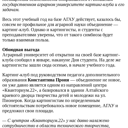
государственном аграрном университете картинг-клуба и его
задачам.
Весь этот учебный год на базе АГАУ действует, казалось бы,
совсем не профильное для аграрной науки объединение —
картинг-клуб. Однако и картингисты, и студенты с
преподавателями уверены, что от такого симбиоза будет
только взаимная польза.
Обоюдная выгода
Аграрный университет об открытии на своей базе картинг-
клуба сообщил в январе, накануне Дня студента. На деле же
картингисты зашли сюда осенью, в начале учебного года.
Картинг-клуб под руководством педагога дополнительного
образования
Константина Проня
— объединение не новое,
он уже давно является одним из направлений центра
«Кванториум.22», а базировался в здании Алтайского
краевого дворца творчества детей и молодежи на ул.
Пионеров. Когда картингистам по определенным
обстоятельствам потребовалось новое помещение, АГАУ и
предложил свои площади.
— С центром «Кванториум.22» у нас давно налажено
сотрудничество в области технического творчества,