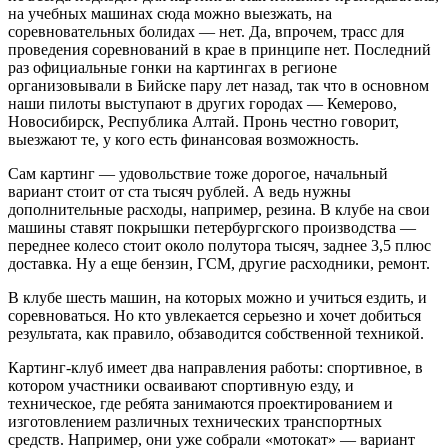
на учебных машинах сюда можно выезжать, на
соревновательных болидах — нет. Да, впрочем, трасс для
проведения соревнований в крае в принципе нет. Последний
раз официальные гонки на картингах в регионе
организовывали в Бийске пару лет назад, так что в основном
наши пилоты выступают в других городах — Кемерово,
Новосибирск, Республика Алтай. Пронь честно говорит,
выезжают те, у кого есть финансовая возможность.
Сам картинг — удовольствие тоже дорогое, начальный
вариант стоит от ста тысяч рублей. А ведь нужны
дополнительные расходы, например, резина. В клубе на свои
машины ставят покрышки петербургского производства —
переднее колесо стоит около полутора тысяч, заднее 3,5 плюс
доставка. Ну а еще бензин, ГСМ, другие расходники, ремонт.
В клубе шесть машин, на которых можно и учиться ездить, и
соревноваться. Но кто увлекается серьезно и хочет добиться
результата, как правило, обзаводится собственной техникой.
Картинг-клуб имеет два направления работы: спортивное, в
котором участники осваивают спортивную езду, и
техническое, где ребята занимаются проектированием и
изготовлением различных технических транспортных
средств. Например, они уже собрали «мотокат» — вариант