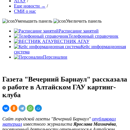
АГАУ
/
Еще новости →
/
СМИ о нас
Уменьшить панель
Увеличить панель
Расписание занятий
Телефонный справочник
ВЕСТНИК АГАУ
Кейс информационная
система
Персоналии
Газета "Вечерний Барнаул" рассказала
о работе в Алтайском ГАУ картинг-
клуба
Сайт городской газеты "Вечерний Барнаул"
опубликовал
материал
известного журналиста
Ярослава Махначёва
,
посвященный деятельности открывшегося в Алтайском