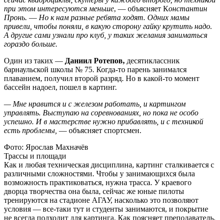
при этом интересуются меньше
, — объясняет К
онстантин
Пронь.
—
Но к нам разные ребята ходят. Одних мамы
привели, чтобы поняли, в какую сторону гайку крутить надо.
А другие сами узнали про клуб, у таких желания заниматься
гораздо больше.
Один из таких —
Даниил Ротепов,
десятиклассник
барнаульской школы № 75. Когда-то парень занимался
плаванием, получил второй разряд. Но в какой-то момент
бассейн надоел, пошел в картинг.
— Мне нравится и с железом работать, и картингом
управлять. Выступаю на соревнованиях, но пока не особо
успешно. И в мастерстве нужно прибавлять, и с техникой
есть проблемы,
— объясняет спортсмен.
Фото: Ярослав Махначёв
Трассы и площади
Как и любая техническая дисциплина, картинг сталкивается с
различными сложностями. Чтобы у занимающихся была
возможность практиковаться, нужна трасса. У краевого
дворца творчества она была, сейчас же юные пилоты
тренируются на стадионе АГАУ, насколько это позволяют
условия — все-таки тут и студенты занимаются, и покрытие
не всегда подходит для картинга. Как поясняет преподаватель,