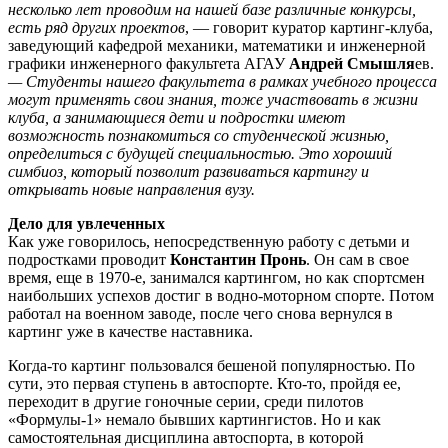
несколько лет проводим на нашей базе различные конкурсы,
есть ряд других проектов
, — говорит куратор картинг-клуба,
заведующий кафедрой механики, математики и инженерной
графики инженерного факультета АГАУ
Андрей Смышля
ев.
— Студенты нашего факультета в рамках учебного процесса
могут применять свои знания, тоже участвовать в жизни
клуба, а занимающиеся дети и подростки имеют
возможность познакомиться со студенческой жизнью,
определиться с будущей специальностью. Это хороший
симбиоз, который позволит развиваться картингу и
открывать новые направления вузу.
Дело для увлеченных
Как уже говорилось, непосредственную работу с детьми и
подростками проводит
Константин Пронь
. Он сам в свое
время, еще в 1970-е, занимался картингом, но как спортсмен
наибольших успехов достиг в водно-моторном спорте. Потом
работал на военном заводе, после чего снова вернулся в
картинг уже в качестве наставника.
Когда-то картинг пользовался бешеной популярностью. По
сути, это первая ступень в автоспорте. Кто-то, пройдя ее,
переходит в другие гоночные серии, среди пилотов
«Формулы-1» немало бывших картингистов. Но и как
самостоятельная дисциплина автоспорта, в которой