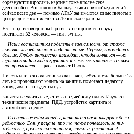
соревнуются взрослые, картинг тоже вполне себе
дееспособен. Вот только в Барнауле таких автообъединений
сейчас всего два — помимо АГАУ занимаются юные пилоты в
центре детского творчества Ленинского района.
Ну а под руководством Проня автоспортивную науку
постигают 32 человека — три группы.
— Наши воспитанники поделены в зависимости от стажа –
новички, «середнички» и люди опытные. Первых, как водится,
больше. Людям интересно, приходят, чтобы гоняться — но
тут ведь надо и гайки крутить, и в железе копаться. Не всех
это привлекает,
— рассказывает Пронь.
Но есть и те, кого картинг захватывает, ребятам уже больше 18
лет, но продолжают ходить на занятия, помогают педагогу.
Заглядывают и студенты вуза.
Занятия не хаотичные, строго по учебному плану. Изучают
технические предметы, ПДД, устройство картинга и
автомобиля в целом.
— В советские годы мопеды, картинги в частных руках были
редкостью. Если у пацана что-то такое появлялось, за ним
ходили все, просили прокатиться, помочь с ремонтом. А
сейчас квадроциклы, скутеры у каждого второго, но техникой