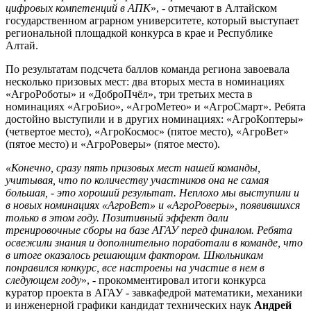
цифровых компетенций в АПК
», - отмечают в Алтайском
государственном аграрном университете, который выступает
региональной площадкой конкурса в крае и Республике
Алтай.
По результатам подсчета баллов команда региона завоевала
несколько призовых мест: два вторых места в номинациях
«АгроРоботы» и «ДоброПчёл», три третьих места в
номинациях «АгроБио», «АгроМетео» и «АгроСмарт». Ребята
достойно выступили и в других номинациях: «АгроКоптеры»
(четвертое место), «АгроКосмос» (пятое место), «АгроВет»
(пятое место) и «АгроРоверы» (пятое место).
«Конечно, сразу пять призовых мест нашей команды,
учитывая, что по количеству участников она не самая
большая, - это хороший результат. Неплохо мы выступили и
в новых номинациях «АгроВет» и «АгроРоверы», появившихся
только в этом году. Позитивный эффект дали
тренировочные сборы на базе АГАУ перед финалом. Ребята
освежили знания и дополнительно поработали в команде, что
в итоге оказалось решающим фактором. Школьникам
понравился конкурс, все настроены на участие в нем в
следующем году
», - прокомментировал итоги конкурса
куратор проекта в АГАУ - завкафедрой математики, механики
и инженерной графики кандидат технических наук
Андрей