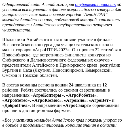
Официальный сайт Алтайского края
опубликовал новость
об
успешном выступлении в финале всероссийского конкурса для
учащихся сельских школ и малых городов "АгроНТРИ"
команды Алтайского края, подготовкой которой занимались
преподаватели Алтайского государственного аграрного
университета.
Школьники Алтайского края приняли участие в финале
Всероссийского конкурса для учащихся сельских школ и
малых городов «АгроНТРИ-2023». Он прошел 22 сентября в
Новосибирске, где встретились финалисты конкурса из
Сибирского и Дальневосточного федеральных округов -
представители Алтайского и Приморского краев, республик
Бурятия и Саха (Якутия), Новосибирской, Кемеровской,
Омской и Томской областей.
В состав команды региона вошли
24
школьника из
12
районов. Ребята состязались со своими сверстниками в
направлениях «
АгроКоптеры», «АгроРоботы»,
«АгроМетео», «АгроКосмос», «АгроБио», «АгроВет»
и
«ДоброПчёл»
. В направлении
«АгроСмарт»
соревнования
прошли в дистанционном формате.
«Все участники команды Алтайского края показали упорство
в борьбе и продемонстрировали хорошие знания в области