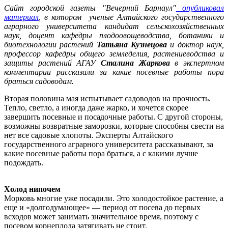
Сайт городской газеты "Вечерний Барнаул"
опубликовал
материал
, в котором ученые Алтайского государственного
аграрного университета кандидат сельскохозяйственных
наук, доцент кафедры плодоовощеводства, ботаники и
биотехнологии растений
Татьяна Кузнецова
и доктор наук,
профессор кафедры общего земледелия, растениеводства и
защиты растений АГАУ
Сталина Жаркова
в экспертном
комментарии рассказали за какие посевные работы пора
браться садоводам.
Вторая половина мая испытывает садоводов на прочность.
Тепло, светло, а иногда даже жарко, и хочется скорее
завершить посевные и посадочные работы. С другой стороны,
возможны возвратные заморозки, которые способны свести на
нет все садовые хлопоты. Эксперты Алтайского
государственного аграрного университета рассказывают, за
какие посевные работы пора браться, а с какими лучше
подождать.
Холод нипочем
Морковь многие уже посадили. Это холодостойкое растение, а
еще и «долгодумающее» — период от посева до первых
всходов может занимать значительное время, поэтому с
посевом корнеплода затягивать не стоит.