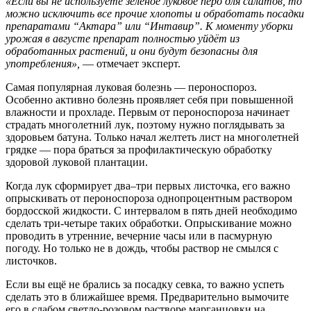
«Если вы не используете зеленое луковое перо для салатов, то
можно исключить все прочие хлопоты и обработать посадки
препаратами “Актара” или “Интавир”. К моменту уборки
урожая в августе препарат полностью уйдёт из
обработанных растений, и они будут безопасны для
употребления»,
— отмечает эксперт.
Самая популярная луковая болезнь — пероноспороз.
Особенно активно болезнь проявляет себя при повышенной
влажности и прохладе. Первым от пероноспороза начинает
страдать многолетний лук, поэтому нужно поглядывать за
здоровьем батуна. Только начал желтеть лист на многолетней
грядке — пора браться за профилактическую обработку
здоровой луковой плантации.
Когда лук сформирует два–три первых листочка, его важно
опрыскивать от пероноспороза однопроцентным раствором
бордосской жидкости. С интервалом в пять дней необходимо
сделать три-четыре таких обработки. Опрыскивание можно
проводить в утренние, вечерние часы или в пасмурную
погоду. Но только не в дождь, чтобы раствор не смылся с
листочков.
Если вы ещё не брались за посадку севка, то важно успеть
сделать это в ближайшее время. Предварительно вымочите
его в слабом светло-розовом растворе марганцовки на