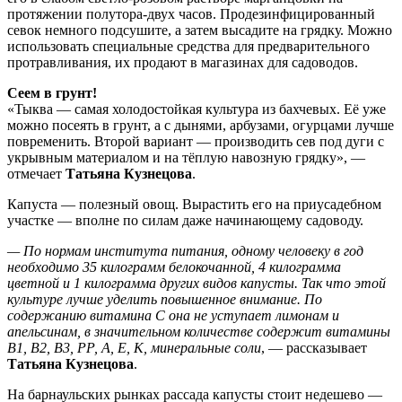
протяжении полутора-двух часов. Продезинфицированный
севок немного подсушите, а затем высадите на грядку. Можно
использовать специальные средства для предварительного
протравливания, их продают в магазинах для садоводов.
Сеем в грунт!
«Тыква — самая холодостойкая культура из бахчевых. Её уже
можно посеять в грунт, а с дынями, арбузами, огурцами лучше
повременить. Второй вариант — производить сев под дуги с
укрывным материалом и на тёплую навозную грядку», —
отмечает
Татьяна Кузнецова
.
Капуста — полезный овощ. Вырастить его на приусадебном
участке — вполне по силам даже начинающему садоводу.
— По нормам института питания, одному человеку в год
необходимо 35 килограмм белокочанной, 4 килограмма
цветной и 1 килограмма других видов капусты. Так что этой
культуре лучше уделить повышенное внимание. По
содержанию витамина С она не уступает лимонам и
апельсинам, в значительном количестве содержит витамины
В1, В2, В3, РР, А, Е, К, минеральные соли
, — рассказывает
Татьяна Кузнецова
.
На барнаульских рынках рассада капусты стоит недешево —