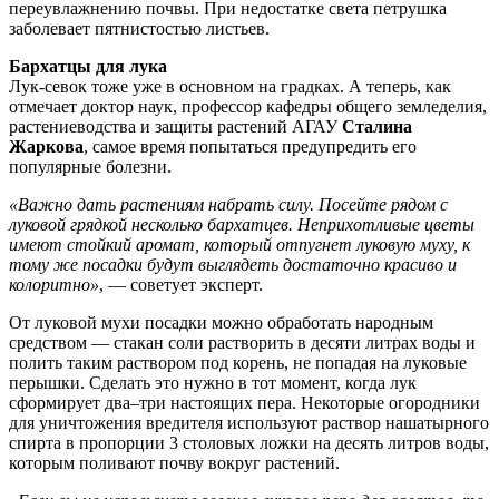
переувлажнению почвы. При недостатке света петрушка
заболевает пятнистостью листьев.
Бархатцы для лука
Лук-севок тоже уже в основном на градках. А теперь, как
отмечает доктор наук, профессор кафедры общего земледелия,
растениеводства и защиты растений АГАУ
Сталина
Жаркова
, самое время попытаться предупредить его
популярные болезни.
«Важно дать растениям набрать силу. Посейте рядом с
луковой грядкой несколько бархатцев. Неприхотливые цветы
имеют стойкий аромат, который отпугнет луковую муху, к
тому же посадки будут выглядеть достаточно красиво и
колоритно»
, — советует эксперт.
От луковой мухи посадки можно обработать народным
средством — стакан соли растворить в десяти литрах воды и
полить таким раствором под корень, не попадая на луковые
перышки. Сделать это нужно в тот момент, когда лук
сформирует два–три настоящих пера. Некоторые огородники
для уничтожения вредителя используют раствор нашатырного
спирта в пропорции 3 столовых ложки на десять литров воды,
которым поливают почву вокруг растений.