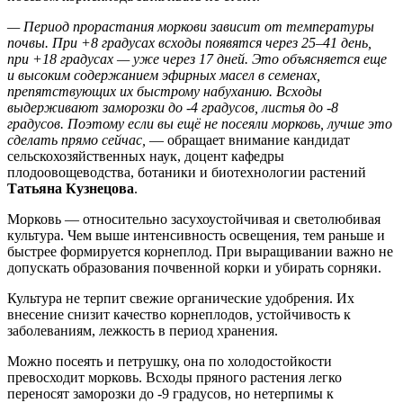
— Период прорастания моркови зависит от температуры
почвы. При +8 градусах всходы появятся через 25–41 день,
при +18 градусах — уже через 17 дней. Это объясняется еще
и высоким содержанием эфирных масел в семенах,
препятствующих их быстрому набуханию. Всходы
выдерживают заморозки до -4 градусов, листья до -8
градусов. Поэтому если вы ещё не посеяли морковь, лучше это
сделать прямо сейчас,
— обращает внимание кандидат
сельскохозяйственных наук, доцент кафедры
плодоовощеводства, ботаники и биотехнологии растений
Татьяна Кузнецова
.
Морковь — относительно засухоустойчивая и светолюбивая
культура. Чем выше интенсивность освещения, тем раньше и
быстрее формируется корнеплод. При выращивании важно не
допускать образования почвенной корки и убирать сорняки.
Культура не терпит свежие органические удобрения. Их
внесение снизит качество корнеплодов, устойчивость к
заболеваниям, лежкость в период хранения.
Можно посеять и петрушку, она по холодостойкости
превосходит морковь. Всходы пряного растения легко
переносят заморозки до -9 градусов, но нетерпимы к