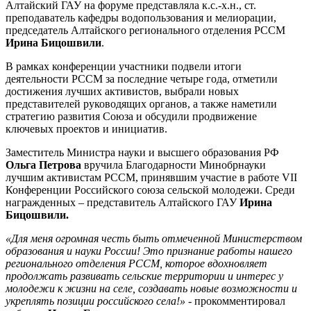
Алтайский ГАУ на форуме представляла к.с.-х.н., ст.
преподаватель кафедры водопользования и мелиорации,
председатель Алтайского регионального отделения РССМ
Ирина Бицошвили
.
В рамках конференции участники подвели итоги
деятельности РССМ за последние четыре года, отметили
достижения лучших активистов, выбрали новых
представителей руководящих органов, а также наметили
стратегию развития Союза и обсудили продвижение
ключевых проектов и инициатив.
Заместитель Министра науки и высшего образования РФ
Ольга Петрова
вручила Благодарности Минобрнауки
лучшим активистам РССМ, принявшим участие в работе VII
Конференции Российского союза сельской молодежи. Среди
награжденных – представитель Алтайского ГАУ
Ирина
Бицошвили.
«Для меня огромная честь быть отмеченной Министерством
образования и науки России! Это признание работы нашего
регионального отделения РССМ, которое вдохновляет
продолжать развивать сельские территории и интерес у
молодежи к жизни на селе, создавать новые возможности и
укреплять позиции российского села!»
- прокомментировал