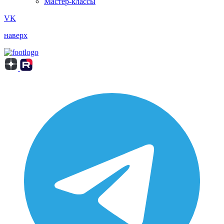
Мастер-классы
VK
наверх