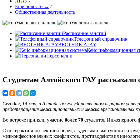
АГАУ
/
Еще новости →
/
Общественная деятельность
Уменьшить панель
Увеличить панель
Расписание занятий
Телефонный справочник
ВЕСТНИК АГАУ
Кейс информационная с
Персоналии
Студентам Алтайского ГАУ рассказали о
Сегодня, 14 мая, в Алтайском государственном аграрном унив
предотвращения межнациональных и межконфессиональных кон
Во встрече приняли участие
более 70
студентов Инженерного ф
С интерактивной лекцией перед студентами выступили сотру
межконфессиональных конфликтов, противодействия идеологи