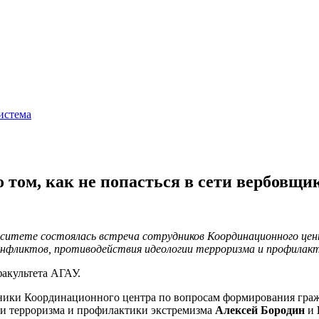
истема
 том, как не попасться в сети вербовщи
ерситете состоялась встреча сотрудников Координационного це
фликтов, противодействия идеологии терроризма и профилакт
акультета АГАУ.
дники Координационного центра по вопросам формирования гра
и терроризма и профилактики экстремизма
Алексей Бородин
и