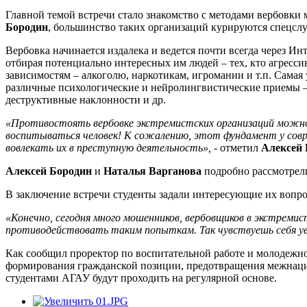
Главной темой встречи стало знакомство с методами вербовки
Бородин
, большинство таких организаций курируются спецс
Вербовка начинается издалека и ведется почти всегда через 
отбирая потенциально интересных им людей – тех, кто агресси
зависимостям – алкоголю, наркотикам, игромании и т.п. Самая 
различные психологические и нейролингвистические приемы – 
деструктивные наклонности и др.
«Противостоять вербовке экстремистских организаций можно,
воспитываться человек! К сожалению, этот фундамент у сов
вовлекать их в преступную деятельность»,
- отметил
Алексей 
Алексей Бородин
и
Наталья Варганова
подробно рассмотрели
В заключение встречи студенты задали интересующие их вопр
«Конечно, сегодня много мошенников, вербовщиков в экстреми
противодействовать таким попыткам. Так чувствуешь себя ув
Как сообщил проректор по воспитательной работе и молодеж
формирования гражданской позиции, предотвращения межнаци
студентами АГАУ будут проходить на регулярной основе.