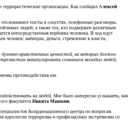
 и террористические организации. Как сообщил А
лексей
 отслеживают посты в соцсетях, телефонные разговоры,
тойчивых людей, а также тех, кто подвержен различным
ается непосредственная вербовка человека. В ход идут
н человек: амбиции, деньги, стремление к власти,
т духовно-нравственных ценностей, на которых должен
кстремистам манипулировать сознанием молодых людей,
риемы противодействия им.
воздействовать на людей. Мне было интересно услышать, как
ного факультета
Никита Машкин
.
 специалистов Координационного центра по вопросам
 идеологии терроризма и профилактики экстремизма со