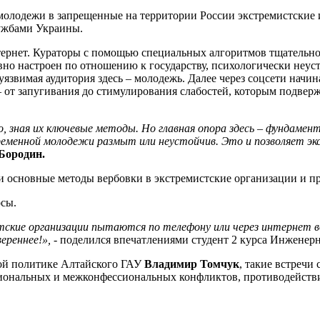
 молодежи в запрещенные на территории России экстремистские
лужбами Украины.
Интернет. Кураторы с помощью специальных алгоритмов тщательно
вно настроен по отношению к государству, психологически неус
уязвимая аудитория здесь – молодежь. Далее через соцсети начин
от запугивания до стимулирования слабостей, которым подверже
 зная их ключевые методы. Но главная опора здесь – фундамен
ременной молодежи размыт или неустойчив. Это и позволяет э
Бородин.
 основные методы вербовки в экстремистские организации и п
осы.
стские организации пытаются по телефону или через интернет 
ереннее!»,
- поделился впечатлениями студент 2 курса Инженер
ной политике Алтайского ГАУ
Владимир Томчук
, такие встречи
ональных и межконфессиональных конфликтов, противодействия