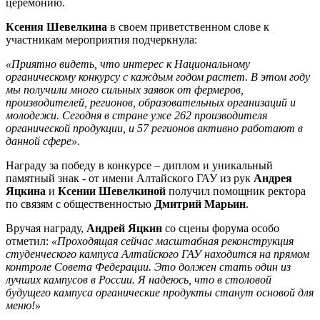
церемонию.
Ксения Шевелкина
в своем приветственном слове к
участникам мероприятия подчеркнула:
«Приятно видеть, что интерес к Национальному
органическому конкурсу с каждым годом растет. В этом году
мы получили много сильных заявок от фермеров,
производителей, регионов, образовательных организаций и
молодежи. Сегодня в стране уже 262 производителя
органической продукции, и 57 регионов активно работают в
данной сфере».
Награду за победу в конкурсе – диплом и уникальный
памятный знак - от имени Алтайского ГАУ из рук
Андрея
Яцкина
и
Ксении Шевелкиной
получил помощник ректора
по связям с общественностью
Дмитрий Марьин
.
Вручая награду,
Андрей Яцкин
со сцены форума особо
отметил:
«Проходящая сейчас масштабная реконструкция
студенческого кампуса Алтайского ГАУ находится на прямом
контроле Совета Федерации. Это должен стать один из
лучших кампусов в России. Я надеюсь, что в столовой
будущего кампуса органические продукты станут основой для
меню!»