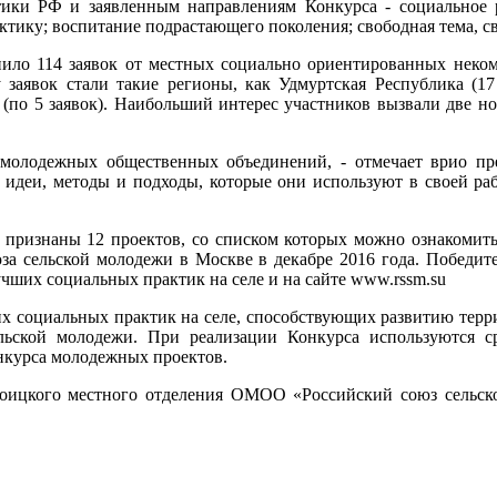
ки РФ и заявленным направлениям Конкурса - социальное ра
ктику; воспитание подрастающего поколения; свободная тема, с
ило 114 заявок от местных социально ориентированных неком
заявок стали такие регионы, как Удмуртская Республика (17 
и (по 5 заявок). Наибольший интерес участников вызвали две 
олодежных общественных объединений, - отмечает врио пред
идеи, методы и подходы, которые они используют в своей раб
признаны 12 проектов, со списком которых можно ознакомитьс
за сельской молодежи в Москве в декабре 2016 года. Победит
чших социальных практик на селе и на сайте www.rssm.su
 социальных практик на селе, способствующих развитию терри
льской молодежи. При реализации Конкурса используются ср
онкурса молодежных проектов.
Троицкого местного отделения ОМОО «Российский союз сельско