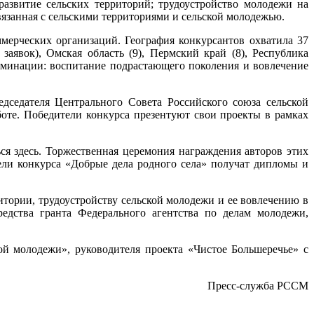
звитие сельских территорий; трудоустройство молодежи на
вязанная с сельскими территориями и сельской молодежью.
мерческих организаций. География конкурсантов охватила 37
заявок), Омская область (9), Пермский край (8), Республика
номинации: воспитание подрастающего поколения и вовлечение
седателя Центрального Совета Российского союза сельской
оте. Победители конкурса презентуют свои проекты в рамках
я здесь. Торжественная церемония награждения авторов этих
ели конкурса «Добрые дела родного села» получат дипломы и
тории, трудоустройству сельской молодежи и ее вовлечению в
едства гранта Федерального агентства по делам молодежи,
й молодежи», руководителя проекта «Чистое Большеречье» с
Пресс-служба РССМ