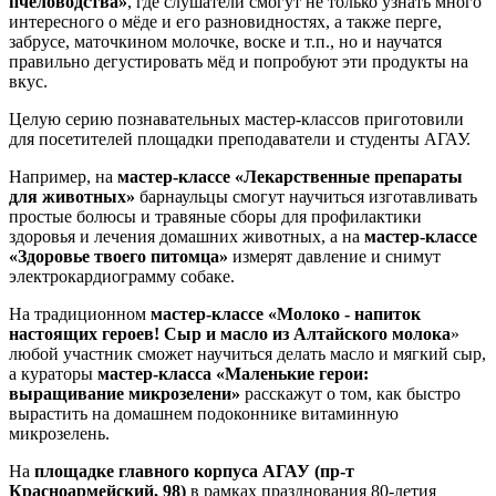
пчеловодства»
, где слушатели смогут не только узнать много
интересного о мёде и его разновидностях, а также перге,
забрусе, маточкином молочке, воске и т.п., но и научатся
правильно дегустировать мёд и попробуют эти продукты на
вкус.
Целую серию познавательных мастер-классов приготовили
для посетителей площадки преподаватели и студенты АГАУ.
Например, на
мастер-классе «Лекарственные препараты
для животных»
барнаульцы смогут научиться изготавливать
простые болюсы и травяные сборы для профилактики
здоровья и лечения домашних животных, а на
мастер-классе
«Здоровье твоего питомца»
измерят давление и снимут
электрокардиограмму собаке.
На традиционном
мастер-классе «Молоко - напиток
настоящих героев! Сыр и масло из Алтайского молока
»
любой участник сможет научиться делать масло и мягкий сыр,
а кураторы
мастер-класса «Маленькие герои:
выращивание микрозелени»
расскажут о том, как быстро
вырастить на домашнем подоконнике витаминную
микрозелень.
На
площадке главного корпуса АГАУ (пр-т
Красноармейский, 98)
в рамках празднования 80-летия