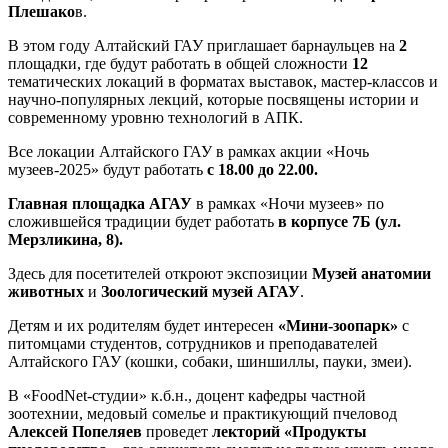
Плешако
в.
В этом году Алтайский ГАУ приглашает барнаульцев на
2
площадки, где будут работать в общей сложности
12
тематических локаций в форматах выставок, мастер-классов и
научно-популярных лекций, которые посвящены истории и
современному уровню технологий в АПК.
Все локации Алтайского ГАУ в рамках акции «Ночь
музеев-2025» будут работать
с 18.00 до 22.00.
Главная площадка АГАУ
в рамках «Ночи музеев» по
сложившейся традиции будет работать
в корпусе 7Б (ул.
Мерзликина, 8).
Здесь для посетителей откроют экспозиции
Музей анатомии
животных
и
Зоологический музей АГАУ
.
Детям и их родителям будет интересен
«Мини-зоопарк»
с
питомцами студентов, сотрудников и преподавателей
Алтайского ГАУ (кошки, собаки, шиншиллы, пауки, змеи).
В «FoodNet-студии» к.б.н., доцент кафедры частной
зоотехнии, медовый сомелье и практикующий пчеловод
Алексей Попеляев
проведет
лекторий «Продукты