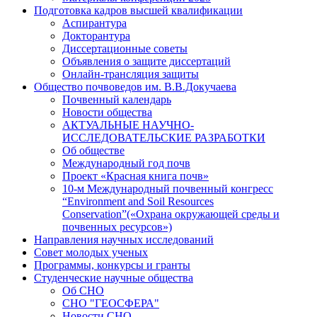
Подготовка кадров высшей квалификации
Аспирантура
Докторантура
Диссертационные советы
Объявления о защите диссертаций
Онлайн-трансляция защиты
Общество почвоведов им. В.В.Докучаева
Почвенный календарь
Новости общества
АКТУАЛЬНЫЕ НАУЧНО-
ИССЛЕДОВАТЕЛЬСКИЕ РАЗРАБОТКИ
Об обществе
Международный год почв
Проект «Красная книга почв»
10-м Международный почвенный конгресс
“Environment and Soil Resources
Conservation”(«Охрана окружающей среды и
почвенных ресурсов»)
Направления научных исследований
Совет молодых ученых
Программы, конкурсы и гранты
Студенческие научные общества
Об СНО
СНО "ГЕОСФЕРА"
Новости СНО