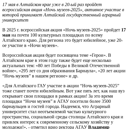
17 мая в Алтайском крае уже в 20-ый раз пройдет
всероссийская акция «Ночь музеев-2025», активное участие в
которой принимает Алтайский государственный аграрный
университет
В 2025 г. всероссийская акция «Ночь музеев-2025» пройдет
17
мая
на почти 100 культурных площадках по всему
Алтайского краю. Для региона это будет юбилейное, уже 20-
ое участие в «Ночи музеев».
Всероссийская акция будет посвящена теме «Герои». В
Алтайском крае в этом году также будет еще несколько
актуальных тем: «80 лет Победы в Великой Отечественной
войне», «295 лет со дня образования Барнаула», «20 лет акции
“Ночь музеев” в нашем регионе» и др.
«Для Алтайского ГАУ участие в акции “Ночь музеев-2025”
тоже станет почти юбилейным. Вот уже пять лет, как наш вуз
открывает свои площадки в рамках акции! За это время
площадки “Ночи музеев” в АГАУ посетили более 3500
барнаульцев и гостей города. Надеемся, что Аграрный
университет стал неотъемлемой частью культурного
пространства, социальной среды столицы Алтайского края и
привлек интерес к современному сельскому хозяйству у
молодежи!», - отметил врио ректора АГАУ
Владимир