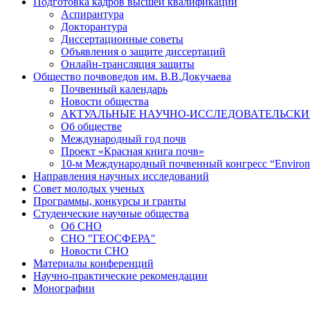
Подготовка кадров высшей квалификации
Аспирантура
Докторантура
Диссертационные советы
Объявления о защите диссертаций
Онлайн-трансляция защиты
Общество почвоведов им. В.В.Докучаева
Почвенный календарь
Новости общества
АКТУАЛЬНЫЕ НАУЧНО-ИССЛЕДОВАТЕЛЬСКИЕ
Об обществе
Международный год почв
Проект «Красная книга почв»
10-м Международный почвенный конгресс “Environm
Направления научных исследований
Совет молодых ученых
Программы, конкурсы и гранты
Студенческие научные общества
Об СНО
СНО "ГЕОСФЕРА"
Новости СНО
Материалы конференций
Научно-практические рекомендации
Монографии