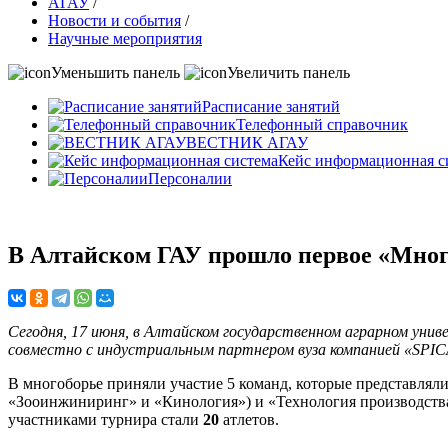
АГАУ
/
Новости и события
/
Научные мероприятия
Уменьшить панель
Увеличить панель
Расписание занятий
Телефонный справочник
ВЕСТНИК АГАУ
Кейс информационная с
Персоналии
В Алтайском ГАУ прошло первое «Мно
Сегодня, 17 июня, в Алтайском государственном аграрном уни
совместно с индустриальным партнером вуза компанией «SPI
В многоборье приняли участие 5 команд, которые представлял
«Зооинжиниринг» и «Кинология») и «Технология производства
участниками турнира стали
20
атлетов.