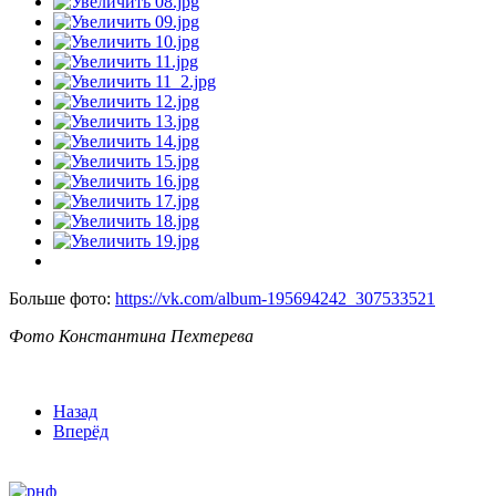
Больше фото:
https://vk.com/album-195694242_307533521
Фото Константина Пехтерева
Назад
Вперёд