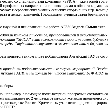
овместно со специалистами компании «SPICA», уже второй год 
елей профильных направлений с инновациями в области кормлен
 рамках Всероссийских зимних сельских спортивных игр. Команд
парата и лепке пельменей. Площадками турнира стали брендиро
по научной и инновационной работе АГАУ
Андрей Смышляев
.
ъединяли команды студентов, преподавателей и индустриальных
компании “SPICA” есть возможность сегодня увидеть будущих 
 очередь. Студентам-выпускникам желаю показать себя, свои з
оем приветственном слове поблагодарил Алтайский ГАУ за сотру
 проводить побольше совместных с вузом мероприятий. Всегда 
е нужны в АПК, и мы хотели бы, чтобы выпускники БТФ АГАУ на
огоборья.
, например. с помощью компьютерной программы составить сост
щей дисциплине по
2
человека от каждой команды продемонстрир
м производстве России. Кроме того, участники продемонстриров
ми ГОСТа.