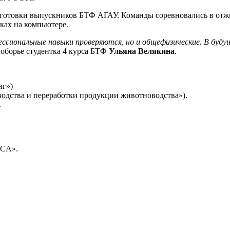
отовки выпускников БТФ АГАУ. Команды соревновались в отжи
нках на компьютере.
фессиональные навыки проверяются, но и общефизические. В буд
огоборье студентка 4 курса БТФ
Ульяна Велякина
.
нг»)
водства и переработки продукции животноводства»).
.
ICA».