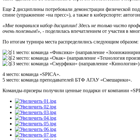
Еще
2
дисциплины потребовали демонстрации физической подг
спине (упражнение «на пресс»), а также в киберспорте: автого
«Мне понравился набор дисциплин! Здесь не только чисто про
очень полезным!»
, - поделилась впечатлением от участия в мн
По итогам турнира места распределились следующим образом:
1 место: команда «Фиксики» (направление «Зооинжинири
2 место: команда «Окак» (направление «Технология произ
3 место: команда «Смурфики» (направление «Кинология»)
4 место: команда «SPICA».
5 место: команда преподавателей БТФ АГАУ «Смешарики».
Команды-призеры получили ценные подарки от компании «SP