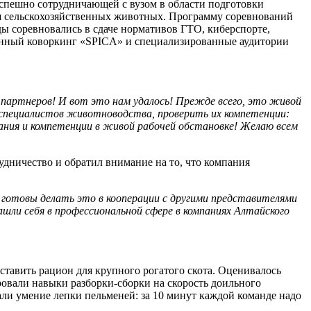
успешно сотрудничающей с вузом в области подготовки
ия сельскохозяйственных животных. Программу соревнований
ы соревновались в сдаче нормативов ГТО, киберспорте,
ванный коворкинг «SPICA» и специализированные аудитории
 партнеров! И вот это нам удалось! Прежде всего, это живой
специалистов животноводства, проверить их компетенции:
нания и компетенции в живой рабочей обстановке! Желаю всем
дничество и обратил внимание на то, что компания
готовы делать это в кооперации с другими представителями
шли себя в профессиональной сфере в компаниях Алтайского
авить рацион для крупного рогатого скота. Оценивалось
овали навыки разборки-сборки на скорость доильного
али умение лепки пельменей: за 10 минут каждой команде надо