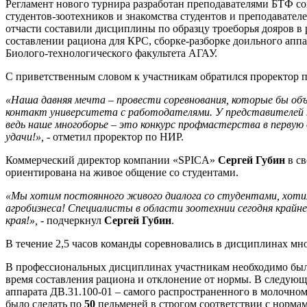
Регламент нового турнира разработан преподавателями БТФ с
студентов-зоотехников и знакомства студентов и преподават
отчасти составили дисциплины по образцу троеборья дояров в
составлении рациона для КРС, сборке-разборке доильного ап
Биолого-технологического факультета АГАУ.
С приветственным словом к участникам обратился проректор 
«Наша давняя мечта – провести соревнования, которые бы об
контакт университета с работодателями. У представителей 
ведь наше многоборье – это конкурс профмастерства в первую
удачи!», -
отметил проректор по НИР.
Коммерческий директор компании «SPICA»
Сергей Губин
в св
ориентирована на живое общение со студентами.
«Мы хотим постоянного живого диалога со студентами, хотим
агробизнеса! Специалисты в области зоотехнии сегодня крайн
края!», -
подчеркнул
Сергей Губин
.
В течение 2,5 часов команды соревновались в дисциплинах мн
В профессиональных дисциплинах участникам необходимо было
время составления рациона и отклонение от нормы. В следую
аппарата ДВ.31.100-01 – самого распространенного в молочно
было сделать по
50
пельменей в строгом соответствии с норма