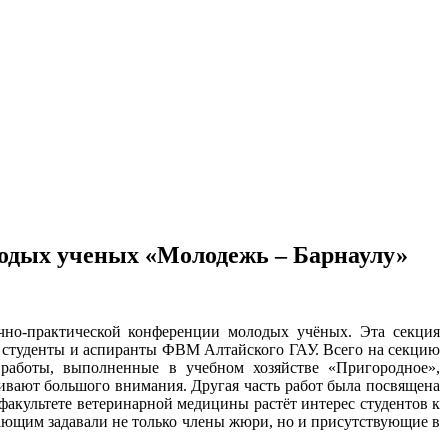
лодых ученых «Молодежь – Барнаулу»
учно-практической конференции молодых учёных. Эта секция
и студенты и аспиранты ФВМ Алтайского ГАУ. Всего на секцию
 работы, выполненные в учебном хозяйстве «Пригородное»,
ивают большого внимания. Другая часть работ была посвящена
акультете ветеринарной медицины растёт интерес студентов к
ающим задавали не только члены жюри, но и присутствующие в