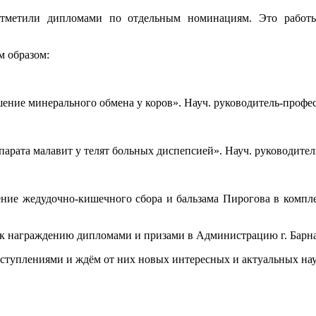
отметили дипломами по отдельным номинациям. Это работ
 образом:
ение минерального обмена у коров». Науч. руководитель-профес
рата малавит у телят больных диспепсией». Науч. руководитель
ение жедудочно-кишечного сбора и бальзама Пирогова в компле
награждению дипломами и призами в Администрацию г. Барна
плениями и ждём от них новых интересных и актуальных нау