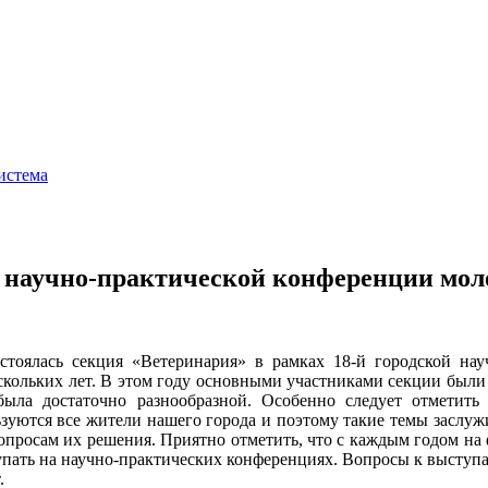
истема
й научно-практической конференции мо
остоялась секция «Ветеринария» в рамках 18-й городской на
ескольких лет. В этом году основными участниками секции был
была достаточно разнообразной. Особенно следует отметить
ьзуются все жители нашего города и поэтому такие темы заслуж
просам их решения. Приятно отметить, что с каждым годом на ф
пать на научно-практических конференциях. Вопросы к выступ
.