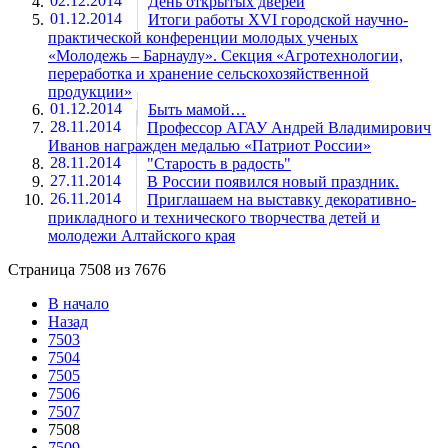
02.12.2014
День открытых дверей
01.12.2014
Итоги работы XVI городской научно-
практической конференции молодых ученых
«Молодежь – Барнаулу». Секция «Агротехнологии,
переработка и хранение сельскохозяйственной
продукции»
01.12.2014
Быть мамой…
28.11.2014
Профессор АГАУ Андрей Владимирович
Иванов награжден медалью «Патриот России»
28.11.2014
"Старость в радость"
27.11.2014
В России появился новый праздник.
26.11.2014
Приглашаем на выставку декоративно-
прикладного и технического творчества детей и
молодежи Алтайского края
Страница 7508 из 7676
В начало
Назад
7503
7504
7505
7506
7507
7508
7509