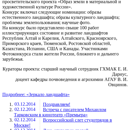
просветительского проекта «Образ земли в материальной и
художественной культуре России».
Конкурс включал следующие номинации: образы
естественного ландшафта; образы культурного ландшафта;
проблемы землепользования; научные фото.
На конкурс было представлено свыше 100 работ
иллюстрирующих состояние и развитие ландшафтов
Республик Алтай и Карелия, Алтайского, Красноярского,
Приморского краев, Тюменской, Ростовской областей,
Казахстана, Испании, США и Канады. Участниками
Фотоконкурса стали жители России, ближнего и дальнего
зарубежья.
Кураторы проекта: старший научный сотрудник ГХМАК Е. И.
Дариус,
доцент кафедры почвоведения и агрохимии АГАУ В. И.
Овцинов.
Подробнее: «Зеркало ландшафта»
03.12.2014
Поздравляем!
02.12.2014
Встреча с писателем Михаилом
Тарковским в кинотеатр «Премьера»
02.12.2014
Всероссийский слет студотрядов в
Москве!