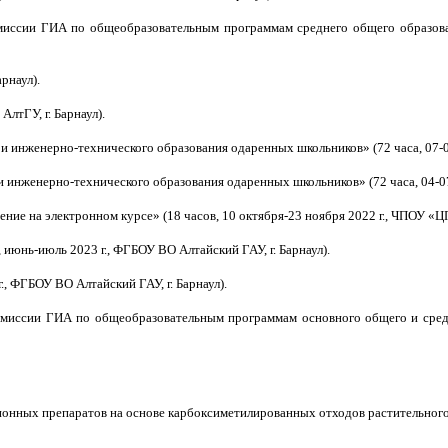
омиссии ГИА по общеобразовательным программам среднего общего образован
рнаул).
АлтГУ, г. Барнаул).
 инженерно-технического образования одаренных школьников» (72 часа, 07-09 
инженерно-технического образования одаренных школьников» (72 часа, 04-07 
ние на электронном курсе» (18 часов, 10 октября-23 ноября 2022 г., ЧПОУ «Ц
 июнь-июль 2023 г., ФГБОУ ВО Алтайский ГАУ, г. Барнаул).
., ФГБОУ ВО Алтайский ГАУ, г. Барнаул).
омиссии ГИА по общеобразовательным программам основного общего и средн
онных препаратов на основе карбоксиметилированных отходов растительного 