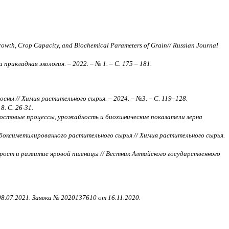
 Growth, Crop Capacity, and Biochemical Parameters of Grain// Russian Journal
прикладная экология. – 2022. – № 1. – С. 175 – 181.
ны // Химия растительного сырья. – 2024. – №3. – С. 119–128.
. С. 26-31.
 ростовые процессы, урожайность и биохимические показатели зерна
оксиметилированного растительного сырья // Химия растительного сырья.
а рост и развитие яровой пшеницы // Вестник Алтайского государственного
 08.07.2021. Заявка № 2020137610 от 16.11.2020.