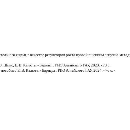
льного сырья, в качестве регуляторов роста яровой пшеницы : научно-методиче
 Шпис, Е. В. Калюта. - Барнаул : РИО Алтайского ГАУ, 2023. - 70 с.
обие / Е. В. Калюта. - Барнаул : РИО Алтайского ГАУ, 2024. - 76 с. -