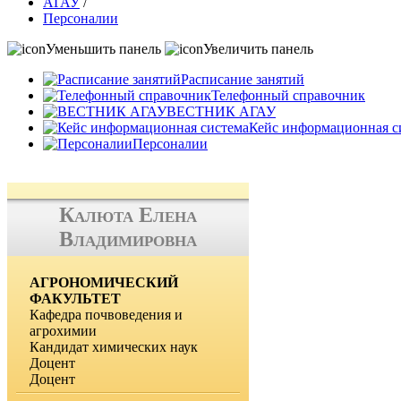
АГАУ
/
Персоналии
Уменьшить панель
Увеличить панель
Расписание занятий
Телефонный справочник
ВЕСТНИК АГАУ
Кейс информационная с
Персоналии
Калюта Елена
Владимировна
АГРОНОМИЧЕСКИЙ
ФАКУЛЬТЕТ
Кафедра почвоведения и
агрохимии
Кандидат химических наук
Доцент
Доцент