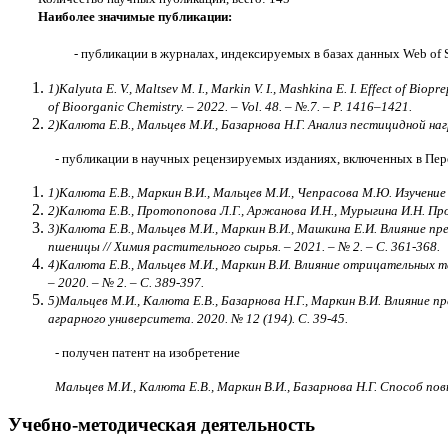
Наиболее значимые публикации:
- публикации в журналах, индексируемых в базах данных
Web
of
1)
Kalyuta E. V., Maltsev M. I., Markin V. I., Mashkina E. I. Effect of 
of Bioorganic Chemistry. – 2022. – Vol. 48. – №.7. –
Р
. 1416–1421.
2)
Калюта Е.В., Мальцев М.И., Базарнова Н.Г. Анализ пестицидной нагр
- публикации в научных рецензируемых изданиях, включенных в Пе
1)
Калюта Е.В., Маркин В.И., Мальцев М.И., Чепрасова М.Ю. Изучение
2)
Калюта Е.В., Протопопова Л.Г., Аржанова И.Н., Мурыгина И.Н. Проп
3)
Калюта Е.В., Мальцев М.И., Маркин В.И., Машкина Е.И. Влияние п
пшеницы // Химия растительного сырья. – 2021. – № 2. – С. 361-368.
4)
Калюта Е.В., Мальцев М.И., Маркин В.И. Влияние отрицательных
– 2020. – № 2. – С. 389-397.
5)
Мальцев М.И., Калюта Е.В., Базарнова Н.Г., Маркин В.И. Влияние 
аграрного университета. 2020. № 12 (194). С. 39-45.
- получен патент на изобретение
Мальцев М.И., Калюта Е.В., Маркин В.И., Базарнова Н.Г. Способ 
Учебно-методическая деятельность