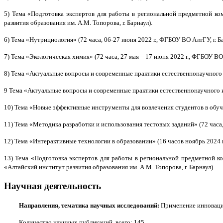
5) Тема «Подготовка экспертов для работы в региональной предметной к
развития образования им. А.М. Топорова, г. Барнаул).
6) Тема «Нутрициология» (72 часа, 06-27 июня 2022 г., ФГБОУ ВО АлтГУ, г. Ба
7) Тема «Экологическая химия» (72 часа, 27 мая – 17 июня 2022 г., ФГБОУ ВО 
8) Тема «Актуальные вопросы и современные практики естественнонаучного и
9 Тема «Актуальные вопросы и современные практики естественнонаучного и 
10) Тема «Новые эффективные инструменты для вовлечения студентов в обуче
11) Тема «Методика разработки и использования тестовых заданий» (72 часа,
12) Тема «Интерактивные технологии в образовании» (16 часов ноябрь 2024 г
13) Тема «Подготовка экспертов для работы в региональной предметной к
«Алтайский институт развития образования им. А.М. Топорова, г. Барнаул).
Научная деятельность
Направления, тематика научных исследований:
Применение инноваци
Количество научных публикаций, всего: 145