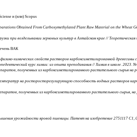
Sciense
и (или)
Scopus
Biopreparations Obtained From Carboxymethylated Plant Raw Material on the Wheat
узки при возделывании зерновых культур в Алтайском крае // Теорeтическая и 
речень ВАК
 физико-химических свойств растворов карбоксиметилированной древесины сос
едевтический курс химии: из опыта преподавания // Химия в школе. 2023. № 8
репаратов, полученных из карбоксиметилированного растительного сырья на
 температур на росторосторегулирующую способность водных растворов карб
препаратов, полученных из карбоксиметилированного растительного сырья, н
повышения урожайности яровой пшеницы. Патент на изобретение 2751117
C
1,