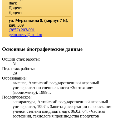
наук
Доцент
Доцент
ул. Мерзликина 8, (корпус 7 Б),
каб. 509
(3852) 203-091
getmanecv@mail.ru
Основные биографические данные
Общий стаж работы:
31
Пед. стаж работы:
29
Образование:
высшее, Алтайский государственный аграрный
университет по специальности «Зоотехния»
(зооинженер), 1989 г.
Послевузовское:
аспирантура, Алтайский государственный аграрный
университет, 1997 г. Защита диссертации на соискание
ученой степени кандидата наук 06.02. 04. «Частная
зоотехния, технология производства продуктов