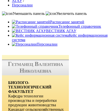
АГАУ
/
Персоналии
Уменьшить панель
Увеличить панель
Расписание занятий
Телефонный справочник
ВЕСТНИК АГАУ
Кейс информационная
система
Персоналии
Гетманец Валентина
Николаевна
БИОЛОГО-
ТЕХНОЛОГИЧЕСКИЙ
ФАКУЛЬТЕТ
Кафедра технологии
производства и переработки
продукции животноводства
Кандидат сельскохозяйственных