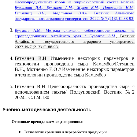
высокопродуктивных коров на жирнокислотный состав молока/
Булгакова Д.А., Булгаков А.М., Жуков В.М., Понамарёв Н.М.,
Гетманец В.Н., Мартынов В.А.
//
Вестник Алтайского
государственного аграрного университета. 2022. № 7 (213). С. 88-93.
Булгаков А.М. Методы снижения себестоимости молока на
агропредприятиях Алтайского края /
Булгаков А.М
.,
Вестник
Алтайского государственного аграрного университета.
2022.
№ 7 (213)
. С. 88-93.
Гетманец В.Н
Изменение некоторых параметров в
технологии производства сыра Камамбер/Гетманец
В.Н., Мотненко Е.О //
Изменение некоторых параметров
в технологии производства сыра Камамбер
Гетманец В.Н
Целесообразность производства сыра с
использованием пахты/ Ползуновский Вестник №2
2024.- С.124-130
Учебно-методическая деятельность
Основные преподаваемые дисциплины:
Технология хранения и переработки продукции