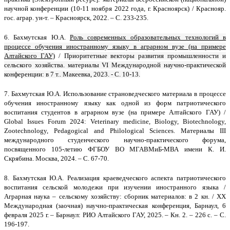
научной конференции (10-11 ноября 2022 года, г. Красноярск) / Краснояр.
гос. аграр. ун-т. – Красноярск, 2022. – С. 233-235.
6.
Бахмутская Ю.А.
Роль современных образовательных технологий в
процессе обучения иностранному языку в аграрном вузе (на примере
Алтайского ГАУ)
/
Приоритетные векторы развития промышленности и
сельского хозяйства. материалы VI Международной научно-практической
конференции: в 7 т.. Макеевка, 2023. - С. 10-13.
7.
Бахмутская Ю.А.
Использование страноведческого материала в процессе
обучения иностранному языку как одной из форм патриотического
воспитания студентов в аграрном вузе (на примере Алтайского ГАУ) /
Global Issues Forum 2024: Veterinary medicine, Biology, Biotechnology,
Zootechnology, Pedagogical and Philological Sciences. Материалы III
международного студенческого научно-практического форума,
посвященного 105-летию ФГБОУ ВО МГАВМиБ-МВА имени К. И.
Скрябина. Москва, 2024. – С. 67-70.
8.
Бахмутская Ю.А.
Реализация краеведческого аспекта патриотического
воспитания сельской молодежи при изучении иностранного языка /
Аграрная наука – сельскому хозяйству: сборник материалов: в 2 кн. / XX
Международная (заочная) научно-практическая конференция, Барнаул, 6
февраля 2025 г. – Барнаул: РИО Алтайского ГАУ, 2025. – Кн. 2. – 226 с. – С.
196-197.