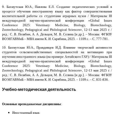
9.
Бахмутская Ю.А., Павлова Е.Л.
Создание педагогических условий в
процессе обучения иностранному языку как фактор совершенствования
воспитательной работы со студентами аграрных вузов / Материалы III
международной научно-практической конференции «Global Issues
Conference 2025: Veterinary Medicine, Biology, Biotechnology,
Zootechnology, Pedagogical and Philological Sciences», 12-13 мая 2025 г. /
ред.: С. В. Позябин, А. А. Дельцов, М. В. Селина [и др.]. – Москва: ФГБОУ
ВО МГАВМиБ – МВА имени К. И. Скрябина, 2025. – 1109 с. – С. 777-781.
10.
Бахмутская Ю.А., Правдивцев И.Д. Влияние творческой активности
студентов сельскохозяйственных специальностей на мотивацию при
изучении иностранного языка (на примере Алтайского ГАУ) /
Материалы III
международной научно-практической конференции «Global Issues
Conference 2025: Veterinary Medicine, Biology, Biotechnology,
Zootechnology, Pedagogical and Philological Sciences», 12-13 мая 2025 г. /
ред.: С. В. Позябин, А. А. Дельцов, М. В. Селина [и др.]. – Москва: ФГБОУ
ВО МГАВМиБ – МВА имени К. И. Скрябина, 2025. – 1109 с. – С. 831-836.
Учебно-методическая деятельность
Основные преподаваемые дисциплины
:
Иностранный язык