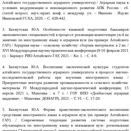
Алтайского государственного аграрного университета) / Аграрная наука в
условиях модернизации и инновационного развития АПК России : сб.
статей всеросс. науч.-практ. конф. с междунар. уч. – Иваново : Изд-во
Ивановской ГСХА, 2020. – С. 438-442.
3.
Бахмутская Ю.А.
Особенности языковой подготовки бакалавров
экономических специальностей в процессе реализации компетенции ук-4 на
занятиях по иностранному языку в аграрном вузе (на примере Алтайского
ГАУ) / Аграрная наука – сельскому хозяйству: сборник материалов: в 2 кн. /
XVI Международная научно-практическая конференция (9-10 февраля 2021
г.). – Барнаул: РИО Алтайского ГАУ, 2021. – Кн. 1. – С. 4-6.
4.
Бахмутская Ю.А.
Воспитание экологической культуры студентов
алтайского государственного аграрного университета в процессе научно-
исследовательской работы при изучении иностранного языка /
Приоритетные векторы развития промышленности и сельского хозяйства:
материалы IV Международной научно-практической конференции, 15
апреля 2021 г., Макеевка : в 7 т. / ГОУ ВПО «Донбасская аграрная
академия». – Макеевка: ДОНАГРА, 2021. – Т. VI. – С. 17-20.
5.
Бахмутская Ю.А.
Формы нравственно-экологического воспитания
средствами иностранного языка в аграрном вузе (на примере Алтайского
ГАУ) /
Современные тенденции развития системы подготовки
обучающихся по иностранному языку в неязыковом вузе: региональная
практика [Электронный ресурс]: материалы всероссийской (национальной)