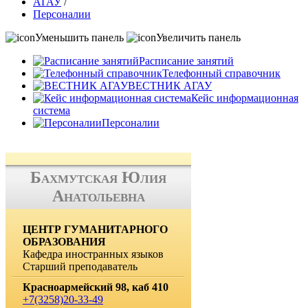
АГАУ
/
Персоналии
Уменьшить панель
Увеличить панель
Расписание занятий
Телефонный справочник
ВЕСТНИК АГАУ
Кейс информационная
система
Персоналии
Бахмутская Юлия
Анатольевна
ЦЕНТР ГУМАНИТАРНОГО
ОБРАЗОВАНИЯ
Кафедра иностранных языков
Старший преподаватель
Красноармейский 98, каб 410
+7(3258)20-33-49