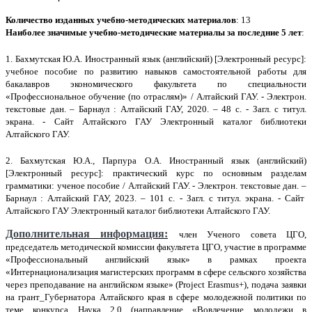
Количество изданных учебно-методических материалов
: 13
Наиболее значимые учебно-методические материалы за последние 5 лет
:
1. Бахмутская Ю.А. Иностранный язык (английский) [Электронный ресурс]:
учебное пособие по развитию навыков самостоятельной работы для
бакалавров экономического факультета по специальности
«Профессиональное обучение (по отраслям)» / Алтайский ГАУ. - Электрон.
текстовые дан.
–
Барнаул : Алтайский ГАУ, 2020.
–
48 с. - Загл. с титул.
экрана. - Сайт Алтайского ГАУ Электронный каталог библиотеки
Алтайского ГАУ.
2. Бахмутская Ю.А., Парпура О.А. Иностранный язык (английский)
[Электронный ресурс]:
практический курс по основным разделам
грамматики: ученое пособие /
Алтайский ГАУ. - Электрон. текстовые дан.
–
Барнаул : Алтайский ГАУ, 2023.
–
101 с. - Загл. с титул. экрана. - Сайт
Алтайского ГАУ Электронный каталог библиотеки Алтайского ГАУ.
Дополнительная информация:
член Ученого совета ЦГО,
председатель методической комиссии факультета ЦГО, участие в программе
«Профессиональный английский язык» в рамках проекта
«Интернационализация магистерских программ в сфере сельского хозяйства
через преподавание на английском языке» (Project Erasmus+), п
одача заявки
на грант_Губернатора Алтайского края в сфере молодежной политики по
теме конкурса
Наука 2.0 (направление «Вовлечение молодежи в