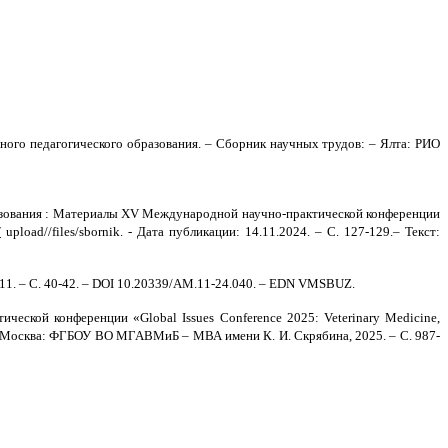
ного педагогического образования. – Сборник научных трудов: – Ялта: РИО
азования : Материалы
XV
Международной научно-практической конференции
/
upload
//
files
/
sbornik
. - Дата публикации: 14.11.2024. – С. 127-129.– Текст:
1. – С. 40-42. –
DOI
10.20339/
AM
.11-24.040. –
EDN
VMSBUZ
.
ической конференции «
Global
Issues
Conference
2025:
Veterinary
Medicine
,
Москва: ФГБОУ ВО МГАВМиБ – МВА имени К. И. Скрябина, 2025.
– С. 987-