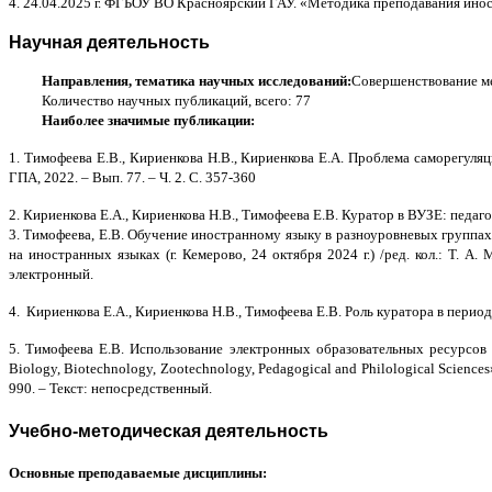
4. 24.04.2025 г. ФГБОУ ВО Красноярский ГАУ. «Методика преподавания инос
Научная деятельность
Направления, тематика научных исследований:
Совершенствование ме
Количество научных публикаций, всего: 77
Наиболее значимые публикации:
1.
Тимофеева Е.В., Кириенкова Н.В., Кириенкова Е.А.
Проблема саморегуляци
ГПА, 2022. – Вып. 77. – Ч. 2.
С. 357-360
2.
Кириенкова Е.А., Кириенкова Н.В., Тимофеева Е.В. Куратор в ВУЗЕ: педаго
3.
Тимофеева, Е.В.
Обучение иностранному языку в разноуровневых группах
на иностранных языках (г. Кемерово, 24 октября 2024 г.) /ред. кол.: Т. А
электронный.
4. Кириенкова Е.А., Кириенкова Н.В., Тимофеева Е.В. Роль куратора в период
5.
Тимофеева Е.В. Использование электронных образовательных ресурсов
Biology
,
Biotechnology
,
Zootechnology
,
Pedagogical
and
Philological
Sciences
990
.
–
Текст: непосредственный.
Учебно-методическая деятельность
Основные преподаваемые дисциплины: