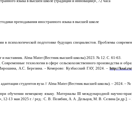
транного языка в высшей школе (традиции и инновации)», 72 часа
тодики преподавания иностранного языка в высшей школе
и в психологической подготовке будущих специалистов. Проблемы современ
г и наставник.
Alma
Mater
(Вестник высшей школы) 2023. № 12. С. 61-63.
.
Современные технологии в сфере сельскохозяственного производства и обр
. Мирошина, А.С. Березина. - Кемерово: Кузбасский ГАУ, 2024. –
http
://
ksai
.
ru
 адаптации студентов вуза //
Alma
Mater
(Вестник высшей школы). – 2024. – № 1
 при обучении немецкому языку.
Материалы
III
международной научно-практ
», 12-13 мая 2025 г. / ред.: С. В. Позябин, А. А. Дельцов, М. В. Селина [и др.].
–