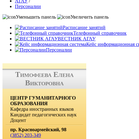
АГАУ
/
Персоналии
Уменьшить панель
Увеличить панель
Расписание занятий
Телефонный справочник
ВЕСТНИК АГАУ
Кейс информационная с
Персоналии
Тимофеева Елена
Викторовна
ЦЕНТР ГУМАНИТАРНОГО
ОБРАЗОВАНИЯ
Кафедра иностранных языков
Кандидат педагогических наук
Доцент
пр. Красноармейский, 98
(3852) 203-349