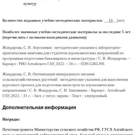
культур
Количество изданных учебно-методических материалов
: __
10
__(шт)
Наиболее значимые учебно-методические материалы за последние 5 лет
(перечислить с полными выходными данными):
Жандарова, С. В. Агрохимия : методические указания к лабораторно-
практическим занятиям для студентов агрономических направлений по
программам подготовки бакалавриата и магистратуры / С. В. Жандарова. –
Барнаул : РИО Алтайского ГАУ, 2022. – 56 с. – EDN GJKLNN.
Жандарова, С. В. Оптимизация минерального питания
сельскохозяйственных растений : методические указания для выполнения
курсового проекта для подготовки магистров по агрономическим
направлениям / С. В. Жандарова, С. И. Завалишин. - Барнаул : Алтайский
ГАУ, 2022. - 31 с. - Загл. с титул. экрана. - Текст : электронный.
Дополнительная информация
Награды:
Почетная грамота Министерства сельского хозяйства РФ, ГУСХ Алтайского
края за многолетний добросовестный труд, большой вклад в организацию