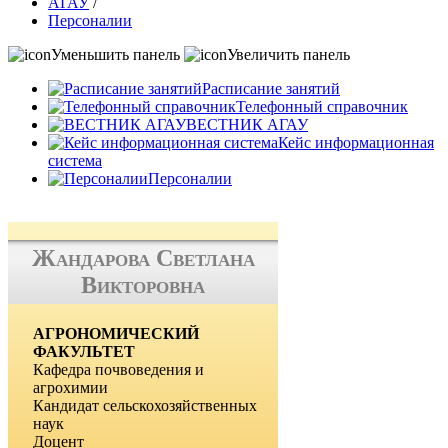
АГАУ
/
Персоналии
Уменьшить панель
Увеличить панель
Расписание занятий
Телефонный справочник
ВЕСТНИК АГАУ
Кейс информационная
система
Персоналии
Жандарова Светлана
Викторовна
АГРОНОМИЧЕСКИЙ
ФАКУЛЬТЕТ
Кафедра почвоведения и
агрохимии
Кандидат сельскохозяйственных
наук
Доцент