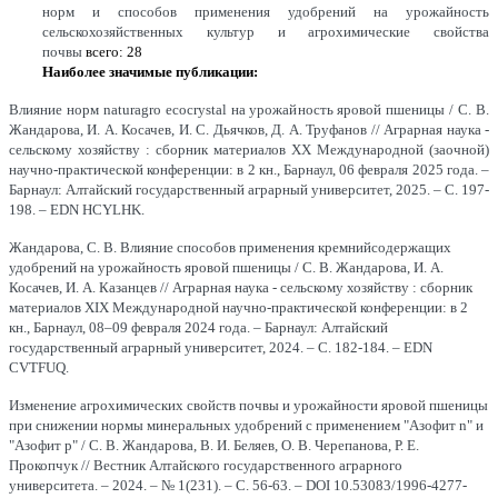
норм и способов применения удобрений на урожайность
сельскохозяйственных культур и агрохимические свойства
почвы
всего: 28
Наиболее значимые публикации:
Влияние норм naturagro ecocrystal на урожайность яровой пшеницы / С. В.
Жандарова, И. А. Косачев, И. С. Дьячков, Д. А. Труфанов // Аграрная наука -
сельскому хозяйству : сборник материалов XX Международной (заочной)
научно-практической конференции: в 2 кн., Барнаул, 06 февраля 2025 года. –
Барнаул: Алтайский государственный аграрный университет, 2025. – С. 197-
198. – EDN HCYLHK.
Жандарова, С. В. Влияние способов применения кремнийсодержащих
удобрений на урожайность яровой пшеницы / С. В. Жандарова, И. А.
Косачев, И. А. Казанцев // Аграрная наука - сельскому хозяйству : сборник
материалов XIX Международной научно-практической конференции: в 2
кн., Барнаул, 08–09 февраля 2024 года. – Барнаул: Алтайский
государственный аграрный университет, 2024. – С. 182-184. – EDN
CVTFUQ.
Изменение агрохимических свойств почвы и урожайности яровой пшеницы
при снижении нормы минеральных удобрений с применением "Азофит n" и
"Азофит р" / С. В. Жандарова, В. И. Беляев, О. В. Черепанова, Р. Е.
Прокопчук // Вестник Алтайского государственного аграрного
университета. – 2024. – № 1(231). – С. 56-63. – DOI 10.53083/1996-4277-