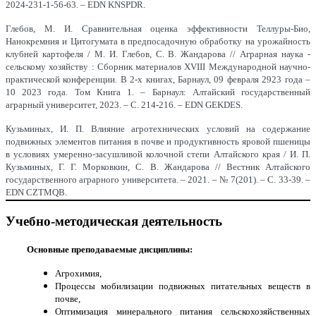
2024-231-1-56-63. – EDN KNSPDR.
Глебов, М. И. Сравнительная оценка эффективности Теллуры-Био,
Нанокремния и Цитогумата в предпосадочную обработку на урожайность
клубней картофеля / М. И. Глебов, С. В. Жандарова // Аграрная наука -
сельскому хозяйству : Сборник материалов XVIII Международной научно-
практической конференции. В 2-х книгах, Барнаул, 09 февраля 2923 года –
10 2023 года. Том Книга 1. – Барнаул: Алтайский государственный
аграрный университет, 2023. – С. 214-216. – EDN GEKDES.
Кузьминых, И. П. Влияние агротехнических условий на содержание
подвижных элементов питания в почве и продуктивность яровой пшеницы
в условиях умеренно-засушливой колочной степи Алтайского края / И. П.
Кузьминых, Г. Г. Морковкин, С. В. Жандарова // Вестник Алтайского
государственного аграрного университета. – 2021. – № 7(201). – С. 33-39. –
EDN CZTMQB.
Учебно-методическая деятельность
Основные преподаваемые дисциплины:
Агрохимия,
Процессы мобилизации подвижных питательных веществ в
почве,
Оптимизация минерального питания сельскохозяйственных