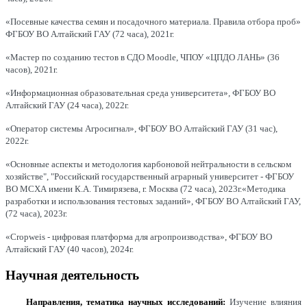
«Посевные качества семян и посадочного материала. Правила отбора проб»
ФГБОУ ВО Алтайский ГАУ (72 часа), 2021г.
«Мастер по созданию тестов в СДО
Moodle
, ЧПОУ «ЦПДО ЛАНЬ» (36
часов), 2021г.
«Информационная образовательная среда университета», ФГБОУ ВО
Алтайский ГАУ (24 часа), 2022г.
«Оператор системы Агросигнал», ФГБОУ ВО Алтайский ГАУ (31 час),
2022г.
«Основные аспекты и методология карбоновой нейтральности в сельском
хозяйстве", "Российский государственный аграрный университет - ФГБОУ
ВО МСХА имени К.А. Тимирязева, г. Москва (72 часа), 2023г.
«Методика
разработки и использования тестовых заданий», ФГБОУ ВО Алтайский ГАУ,
(72 часа), 2023г.
«Cropweis - цифровая платформа для агропроизводства», ФГБОУ ВО
Алтайский ГАУ (40 часов), 2024г.
Научная деятельность
Направления, тематика научных исследований:
Изучение влияния