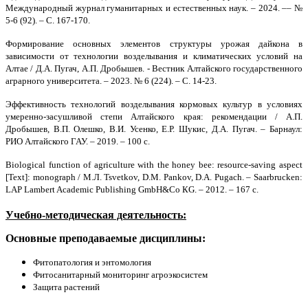
Международный журнал гуманитарных и естественных наук. – 2024. –
– №
5-6 (92). – С. 167-170.
Формирование основных элементов структуры урожая дайкона в
зависимости от технологии возделывания и климатических условий на
Алтае /
Д.А. Пугач, А.П. Дробышев. -
Вестник Алтайского государственного
аграрного университета. – 2023. № 6 (224). – С. 14-23.
Эффективность технологий возделывания кормовых культур в условиях
умеренно-засушливой степи Алтайского края: рекомендации / А.П.
Дробышев, В.П. Олешко, В.И. Усенко, Е.Р. Шукис, Д.А. Пугач. – Барнаул:
РИО Алтайского ГАУ. – 2019. – 100 с.
Biological function of agriculture with the honey bee: resource-saving aspect
[Text]: monograph / M.
Л
. Tsvetkov, D.M. Pankov, D.A. Pugach. –
Saarbrucken
:
LAP Lambert Academic Publishing GmbH&
С
o
К
G. – 2012. – 167
с
.
Учебно-методическая деятельность:
Основные преподаваемые дисциплины:
Фитопатология и энтомология
Фитосанитарный мониторинг агроэкосистем
Защита растений