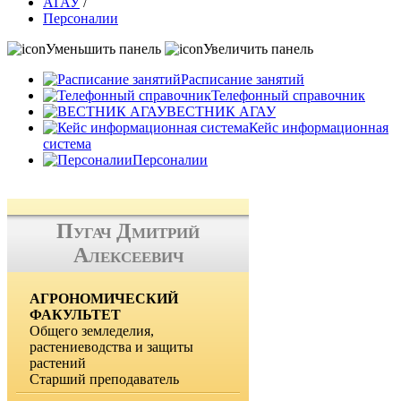
АГАУ
/
Персоналии
Уменьшить панель
Увеличить панель
Расписание занятий
Телефонный справочник
ВЕСТНИК АГАУ
Кейс информационная
система
Персоналии
Пугач Дмитрий
Алексеевич
АГРОНОМИЧЕСКИЙ
ФАКУЛЬТЕТ
Общего земледелия,
растениеводства и защиты
растений
Старший преподаватель