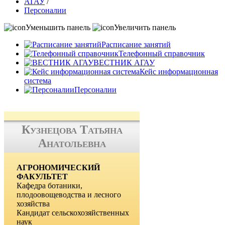
АГАУ
/
Персоналии
Уменьшить панель
Увеличить панель
Расписание занятий
Телефонный справочник
ВЕСТНИК АГАУ
Кейс информационная
система
Персоналии
Кузнецова Татьяна
Анатольевна
АГРОНОМИЧЕСКИЙ
ФАКУЛЬТЕТ
Кафедра ботаники,
плодоовощеводства и лесного
хозяйства
Кандидат сельскохозяйственных
наук