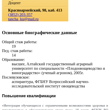
Доцент
Красноармейский, 98, каб. 413
(3852) 203-357
tancha_ku@mail.ru
Основные биографические данные
Общий стаж работы:
19
Пед. стаж работы:
14
Образование:
высшее, Алтайский государственный аграрный
университет по специальности «Плодоовощеводство и
виноградарство» (ученый агроном), 2005г.
Послевузовское:
аспирантура, ФГБНУ Всероссийский научно-
исследовательский институт овощеводства
Повышение квалификации
«Интеграция обучающихся с ограниченными возможностями здоровья и
инвалидностью в образовательную среду вуза», 18 часов, ФГБОУ ВО