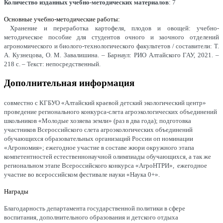
Количество изданных учебно-методических материалов
: 7
Основные учебно-методические работы:
Хранение и переработка картофеля, плодов и овощей: учебно-
методическое пособие для студентов очного и заочного отделений
агрономического и биолого-технологического факультетов / составители: Т.
А. Кузнецова, О. М. Завалишина. – Барнаул: РИО Алтайского ГАУ, 2021. –
218 с. – Текст: непосредственный.
Дополнительная информация
совместно с КГБУО «Алтайский краевой детский экологический центр»
проведение регионального конкурса-слета агроэкологических объединений
школьников «Молодые хозяева земли» (раз в два года); подготовка
участников Всероссийского слета агроэкологических объединений
обучающихся образовательных организаций России оп номинации
«Агрономия»; ежегодное участие в составе жюри окружного этапа
компетентностей естественнонаучной олимпиады обучающихся, а так же
региональном этапе Всероссийского конкурса «АгроНТРИ», ежегодное
участие во всероссийском фестивале науки «Наука 0+».
Награды
Благодарность департамента государственной политики в сфере
воспитания, дополнительного образования и детского отдыха