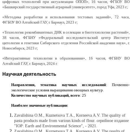
цифровых технологий при актуализации ОПОП», 16 часов, ФГБОУ ВО
«Башкирский государственный аграрный университет», город Уфа, 2023 г.;
«Методика разработки и использования тестовых заданий», 72 часа,
ФГБОУ ВО Алтайский ГАУ, г. Барнаул, 2023 г;
«Технология рекомбинантных ДНК в селекции и биотехнологии растений»,
38 часов, ФГБНУ «Федеральный исследовательский центр Институт
цитологии и генетики Сибирского отделения Российской академии наук», г.
Новосибирск, 2023 г;
«Интерактивные технологии в образованиии», 16 часов,
ФГБНУ ВО
Алтайский ГАУ, г. Барнаул, 2024 г.
Научная деятельность
Направления, тематика научных исследований
: Почвенно-
экологические условия выращивания овощных культур.
Количество научных публикаций, всего
: 25
Наиболее значимые публикации
:
Zavalishina O.M., Kuznetsova T.A., Korneeva A.V. The quality of
pasta products made from various kinds of flour. серийное издание
"IOP: Earth and Environmental Science", - 2021.
Zavalishina O.M., Kuznetsova T.A., Korneeva A.V. The results of