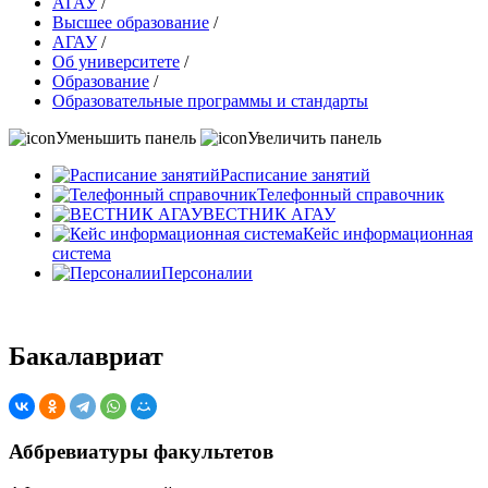
АГАУ
/
Высшее образование
/
АГАУ
/
Об университете
/
Образование
/
Образовательные программы и стандарты
Уменьшить панель
Увеличить панель
Расписание занятий
Телефонный справочник
ВЕСТНИК АГАУ
Кейс информационная
система
Персоналии
Бакалавриат
Аббревиатуры факультетов