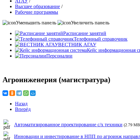
АГАУ
/
Высшее образование
/
Рабочие программы
Уменьшить панель
Увеличить панель
Расписание занятий
Телефонный справочник
ВЕСТНИК АГАУ
Кейс информационная с
Персоналии
Агроинженерия (магистратура)
Назад
Вперёд
Автоматизированное проектирование с/х техники
(2.79 MB
Инновации и инвестирование в НПП по агроинж направ