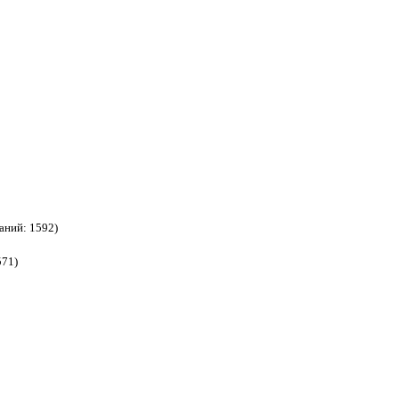
аний: 1592)
571)