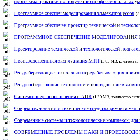
программа практики по получению профессиональных ум
Программное обеспеч.моделирования эл.мех.процессов
(2
Программное обеспечен проектир технической и техноло
ПРОГРАММНОЕ ОБЕСПЕЧЕНИЕ МОДЕЛИРОВАНИЯ
Проектирование технической и технологической подгото
Производственнная эксплуатация МТП
(1.85 MB, количество
Ресурсберегающие технологии перерабатывающих произ
Ресурсосберегающие технологии и оборудование в живот
Системы энергообеспечения в АПК
(1.39 MB, количество скач
Соврем технологии и технические средства ремонта маш
Современные системы и технологические комплексы для п
СОВРЕМЕННЫЕ ПРОБЛЕМЫ НАКИ И ПРОИЗВВОДС