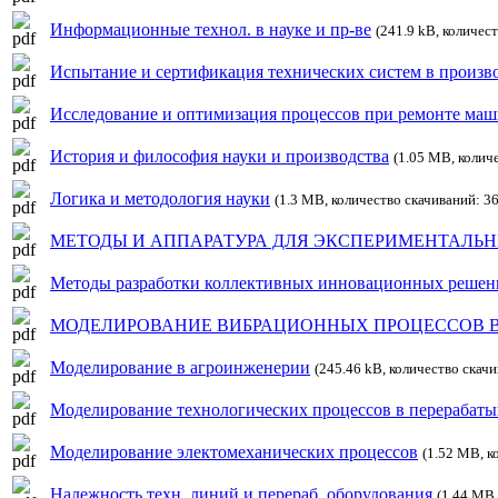
Информационные технол. в науке и пр-ве
(241.9 kB, количес
Испытание и сертификация технических систем в произв
Исследование и оптимизация процессов при ремонте ма
История и философия науки и производства
(1.05 MB, колич
Логика и методология науки
(1.3 MB, количество скачиваний: 3
МЕТОДЫ И АППАРАТУРА ДЛЯ ЭКСПЕРИМЕНТАЛЬ
Методы разработки коллективных инновационных решен
МОДЕЛИРОВАНИЕ ВИБРАЦИОННЫХ ПРОЦЕССОВ 
Моделирование в агроинженерии
(245.46 kB, количество скач
Моделирование технологических процессов в перерабат
Моделирование электомеханических процессов
(1.52 MB, к
Надежность техн. линий и перераб. оборудования
(1.44 MB,