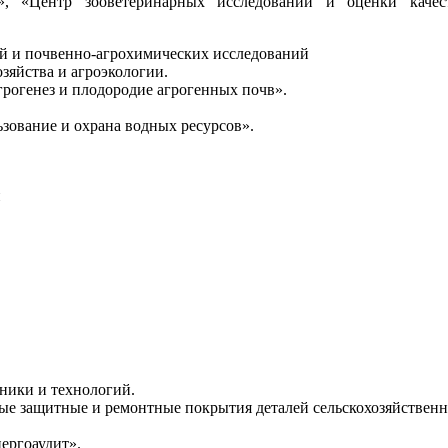
й», «Центр зооветеринарных исследований и оценки каче
й и почвенно-агрохимических исследований
зяйства и агроэкологии.
грогенез и плодородие агрогенных почв».
ьзование и охрана водных ресурсов».
й
хники и технологий.
ые защитные и ремонтные покрытия деталей сельскохозяйственн
ергоаудит».