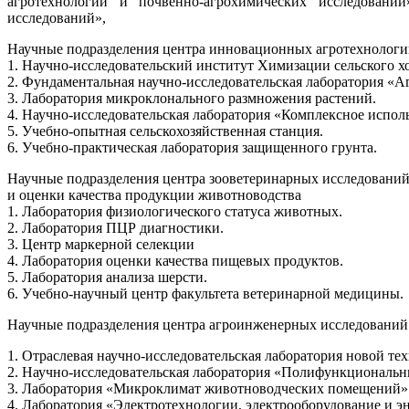
агротехнологий и почвенно-агрохимических исследовани
исследований»,
Научные подразделения центра инновационных агротехнологи
1. Научно-исследовательский институт Химизации сельского хо
2. Фундаментальная научно-исследовательская лаборатория «А
3. Лаборатория микроклонального размножения растений.
4. Научно-исследовательская лаборатория «Комплексное испол
5. Учебно-опытная сельскохозяйственная станция.
6. Учебно-практическая лаборатория защищенного грунта.
Научные подразделения центра зооветеринарных исследовани
и оценки качества продукции животноводства
1. Лаборатория физиологического статуса животных.
2. Лаборатория ПЦР диагностики.
3. Центр маркерной селекции
4. Лаборатория оценки качества пищевых продуктов.
5. Лаборатория анализа шерсти.
6. Учебно-научный центр факультета ветеринарной медицины.
Научные подразделения центра агроинженерных исследований
1. Отраслевая научно-исследовательская лаборатория новой те
2. Научно-исследовательская лаборатория «Полифункциональн
3. Лаборатория «Микроклимат животноводческих помещений»
4. Лаборатория «Электротехнологии, электрооборудование и эн