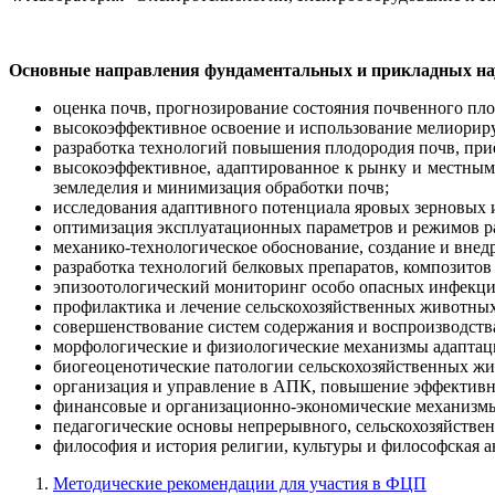
Основные направления фундаментальных и прикладных нау
оценка почв, прогнозирование состояния почвенного пло
высокоэффективное освоение и использование мелиориру
разработка технологий повышения плодородия почв, при
высокоэффективное, адаптированное к рынку и местным 
земледелия и минимизация обработки почв;
исследования адаптивного потенциала яровых зерновых и
oптимизация эксплуатационных параметров и режимов р
механико-технологическое обоснование, создание и вне
разработка технологий белковых препаратов, композитов
эпизоотологический мониторинг особо опасных инфекци
профилактика и лечение сельскохозяйственных животных
совершенствование систем содержания и воспроизводств
морфологические и физиологические механизмы адаптац
биогеоценотические патологии сельскохозяйственных ж
организация и управление в АПК, повышение эффективн
финансовые и организационно-экономические механизмы
педагогические основы непрерывного, сельскохозяйствен
философия и история религии, культуры и философская а
Методические рекомендации для участия в ФЦП