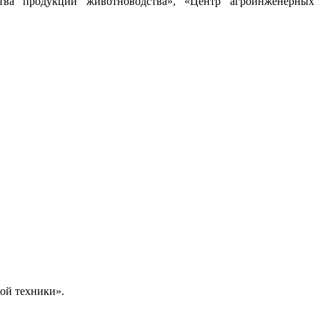
ства продукции животноводства», «Центр агроинженерных
ой техники».