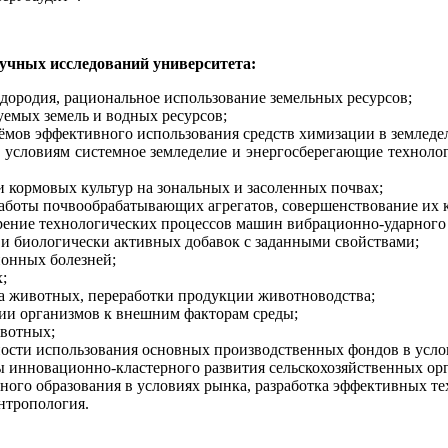
чных исследований университета:
дородия, рациональное использование земельных ресурсов;
емых земель и водных ресурсов;
ёмов эффективного использования средств химизации в земледе
условиям системное земледелие и энергосберегающие технолог
 кормовых культур на зональных и засоленных почвах;
аботы почвообрабатывающих агрегатов, совершенствование их 
дрение технологических процессов машин вибрационно-ударног
 и биологически активных добавок с заданными свойствами;
онных болезней;
;
а животных, переработки продукции животноводства;
ии организмов к внешним факторам среды;
ивотных;
ости использования основных производственных фондов в усло
 инновационно-кластерного развития сельскохозяйственных ор
ного образования в условиях рынка, разработка эффективных те
нтропология.