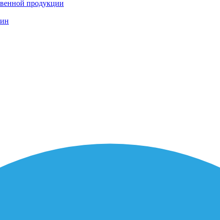
твенной продукции
шин