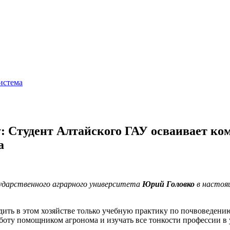
истема
у: Студент Алтайского ГАУ осваивает к
а
ударственного аграрного университета
Юрий Головко
в настоя
ить в этом хозяйстве только учебную практику по почвоведени
аботу помощником агронома и изучать все тонкости профессии в 