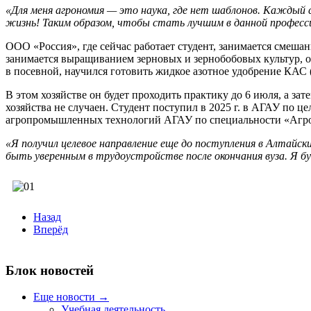
«Для меня агрономия — это наука, где нет шаблонов. Каждый с
жизнь! Таким образом, чтобы стать лучшим в данной професси
ООО «Россия», где сейчас работает студент, занимается смеш
занимается выращиванием зерновых и зернобобовых культур, о
в посевной, научился готовить жидкое азотное удобрение КАС 
В этом хозяйстве он будет проходить практику до 6 июля, а з
хозяйства не случаен. Студент поступил в 2025 г. в АГАУ по ц
агропромышленных технологий АГАУ по специальности «Агр
«Я получил целевое направление еще до поступления в Алтайски
быть уверенным в трудоустройстве после окончания вуза. Я б
Назад
Вперёд
Блок новостей
Еще новости →
Учебная деятельность