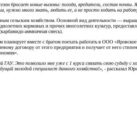
езон бросает новые вызовы: погода, вредители, состав почвы. 
и, нужно много знать, любить ее, а не просто ходить на работ
анным сельским хозяйством. Основной вид деятельности — выращ
днолетних кормовых и прочих многолетних культур, предоставле
(карбамидо-аммиачная смесь).
атем планирует вместе с братом поехать работать в ООО «Яровс
елевому договору от этого предприятия и получает от него стип
ономия».
й ГАУ. Это позволило мне уже с 1 курса связать свою судьбу с 
удущий молодой специалист данного хозяйства!»,
- рассказал Юр