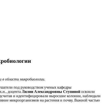
кробиологии
и в области микробиологии.
ушатели под руководством ученых кафедры
х.н., доцента
Лилии Александровны Ступиной
освоили
одсчитав и идентифицировали выросшие колонии, наблюдали
ияние микроорганизмов на растения и почву. Важной частью