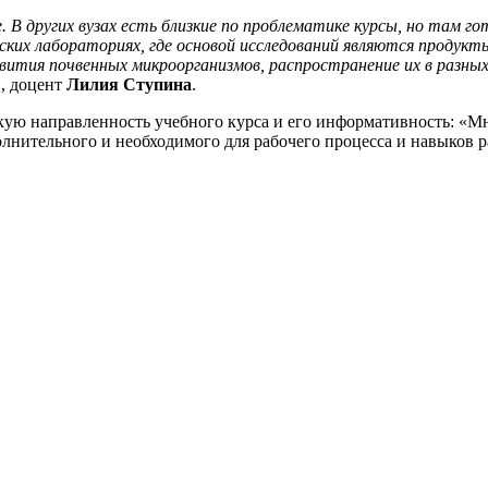
В других вузах есть близкие по проблематике курсы, но там гот
их лабораториях, где основой исследований являются продукты
вития почвенных микроорганизмов, распространение их в разных
н., доцент
Лилия Ступина
.
ую направленность учебного курса и его информативность: «Мн
олнительного и необходимого для рабочего процесса и навыков