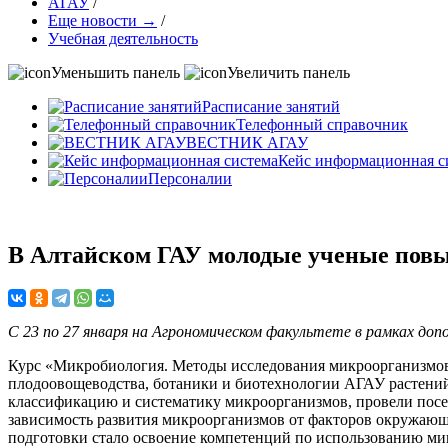
АГАУ
/
Еще новости →
/
Учебная деятельность
Уменьшить панель
Увеличить панель
Расписание занятий
Телефонный справочник
ВЕСТНИК АГАУ
Кейс информационная с
Персоналии
В Алтайском ГАУ молодые ученые повы
С 23 по 27 января на Агрономическом факультете в рамках до
Курс «Микробиология. Методы исследования микроорганизмов 
плодоовощеводства, ботаники и биотехнологии АГАУ растений 
классификацию и систематику микроорганизмов, провели посе
зависимость развития микроорганизмов от факторов окружающе
подготовки стало освоение компетенций по использованию ми