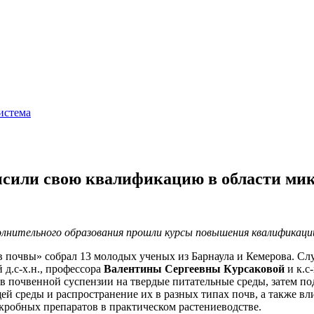
истема
сили свою квалификацию в области ми
полнительного образования прошли курсы повышения квалификаци
почвы» собрал 13 молодых ученых из Барнаула и Кемерова. Сл
д.с-х.н., профессора
Валентины Сергеевны Курсаковой
и к.с-
в почвенной суспензии на твердые питательные среды, затем п
й среды и распространение их в разных типах почв, а также вл
кробных препаратов в практическом растениеводстве.