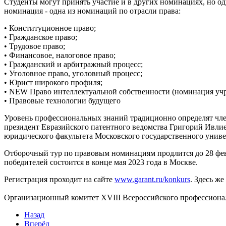
Студенты могут принять участие и в других номинациях, но од
номинация - одна из номинаций по отрасли права:
• Конституционное право;
• Гражданское право;
• Трудовое право;
• Финансовое, налоговое право;
• Гражданский и арбитражный процесс;
• Уголовное право, уголовный процесс;
• Юрист широкого профиля;
• NEW Право интеллектуальной собственности (номинация учр
• Правовые технологии будущего
Уровень профессиональных знаний традиционно определят чле
президент Евразийского патентного ведомства Григорий Ивлие
юридического факультета Московского государственного униве
Отборочный тур по правовым номинациям продлится до 28 февра
победителей состоится в конце мая 2023 года в Москве.
Регистрация проходит на сайте
www.garant.ru/konkurs
. Здесь ж
Организационный комитет XVIII Всероссийского профессиона
Назад
Вперёд