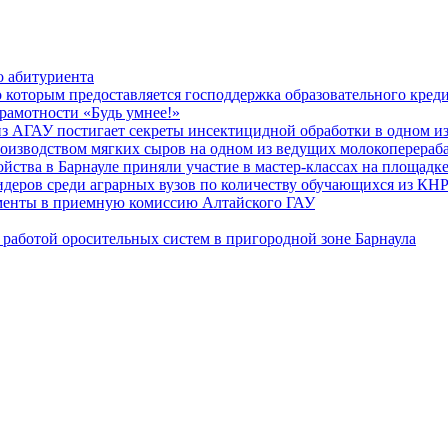
о абитуриента
которым предоставляется господдержка образовательного кред
рамотности «Будь умнее!»
з АГАУ постигает секреты инсектицидной обработки в одном из
роизводством мягких сыров на одном из ведущих молокоперера
ойства в Барнауле приняли участие в мастер-классах на площадк
идеров среди аграрных вузов по количеству обучающихся из КН
ументы в приемную комиссию Алтайского ГАУ
работой оросительных систем в пригородной зоне Барнаула