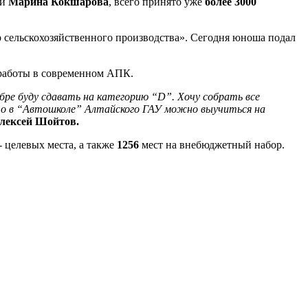
ии
Марина Кокшарова
, всего принято уже
более 3000
 сельскохозяйственного производства». Сегодня юноша подал
 работы в современном АПК.
ре буду сдавать на категорию “D”. Хочу собрать все
то в “Автошколе” Алтайского ГАУ можно выучиться на
лексей Шойтов.
- целевых места, а также
1256
мест на внебюджетный набор.