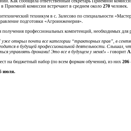
ании. Как сообщила ответственный секретарь Приемной комисс
 в Приемной комиссии встречают в среднем около
270
человек.
технический техникум в с. Залесово по специальности «Мастер
правление подготовки «Агроинженерия».
для получения профессиональных компетенций, необходимых для
 уже открыл почти все категории “тракторных прав”, в сентяб
одится в будущей профессиональной деятельности. Слышал, ч
ся управлять дронами! Это все в будущем у меня!» -
говорит
А
ест на бюджетный набор (по всем формам обучения), из них
206
5 июля.