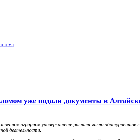
истема
пломом уже подали документы в Алтайс
ственном аграрном университете растет число абитуриентов с
вной деятельности.