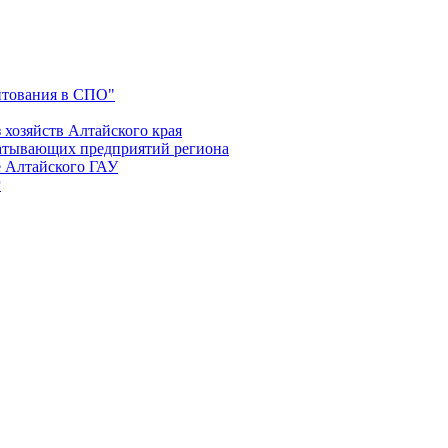
итования в СПО"
 хозяйств Алтайского края
батывающих предприятий региона
е Алтайского ГАУ
Р