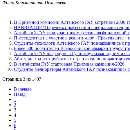
Фото Константина Пехтерева
В Приемной комиссии Алтайского ГАУ встретили 2000-г
НАВИГАТОР "Перечень профессий и специальностей, по 
Алтайский ГАУ стал участником фестиваля финансовой г
Претендентка на участие в реалити-шоу «Практиканты» и
Студенты-технологи Алтайского ГАУ познакомились с п
Более 500 посетителей Всероссийской ярмарки трудоустр
Алтайский ГАУ на форуме в Гуанчжоу назван одним из л
Абитуриенты из зарубежных стран активно подают док
В Алтайском ГАУ стартовала Приемная кампания-2026
Студенты-мелиораторы Алтайского ГАУ познакомились с 
Страница 3 из 1407
В начало
Назад
1
2
3
4
5
6