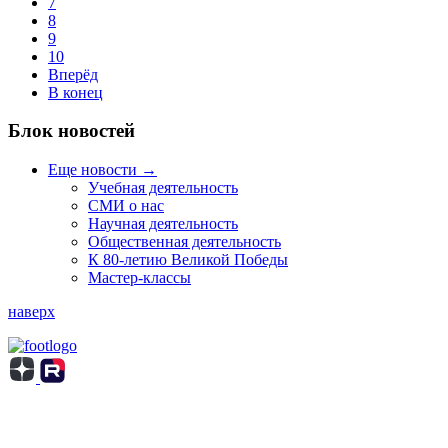
7
8
9
10
Вперёд
В конец
Блок новостей
Еще новости →
Учебная деятельность
СМИ о нас
Научная деятельность
Общественная деятельность
К 80-летию Великой Победы
Мастер-классы
наверх