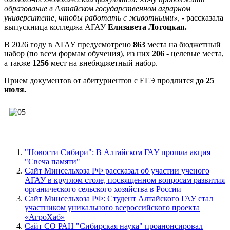
образование в Алтайском государственном аграрном
университете, чтобы работать с животными»,
- рассказала
выпускница колледжа АГАУ
Елизавета Лотоцкая.
В 2026 году в АГАУ предусмотрено
863
места на бюджетный
набор (по всем формам обучения), из них
206
- целевые места,
а также
1256
мест на внебюджетный набор.
Прием документов от абитуриентов с ЕГЭ продлится
до 25
июля.
"Новости Сибири": В Алтайском ГАУ прошла акция
"Свеча памяти"
Сайт Минсельхоза РФ рассказал об участии ученого
АГАУ в круглом столе, посвященном вопросам развития
органического сельского хозяйства в России
Сайт Минсельхоза РФ: Студент Алтайского ГАУ стал
участником уникального всероссийского проекта
«АгроХаб»
Сайт СО РАН "Сибирская наука" проанонсировал