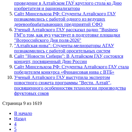
проведение в Алтайском ГАУ круглого стола ко Дню
изобретателя и рационализатора
Сайт Минсельхоза РФ: Студенты Алтайского ГАУ
познакомились с работой одного из ведущих
деревообрабатывающих предприятий СФО
Ученый Алтайского ГАУ рассказал радио "Business
FM"о том, как вуз участвует в подготовке площадки
"Всероссийского Дня поля-2026"
"Алтайская нива": Студенты-мелиораторы АГАУ
познакомились с работой оросительных систем
Сайт "Новости Сибири": В Алтайском ГАУ состоялся
концерт, посвященный Дню России
Сайт Минсельхоза РФ: Студентка Алтайского ГАУ стала
победителем конкурса «Финансовая нива с ВТБ»
Ученый Алтайского ГАУ выступила экспертом
новостного сюжета программы "Вести. Алтай",
посвященного особенностям технологии производства
фруктовых соков
Страница 9 из 1619
В начало
Назад
4
5