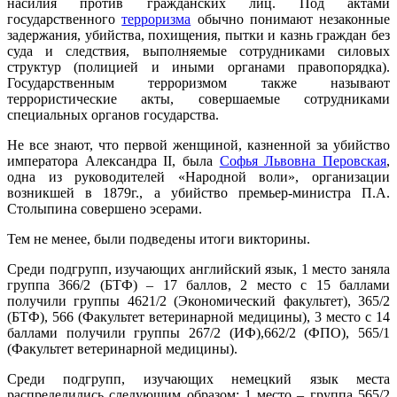
насилия против гражданских лиц. Под актами
государственного
терроризма
обычно понимают незаконные
задержания, убийства, похищения, пытки и казнь граждан без
суда и следствия, выполняемые сотрудниками силовых
структур (полицией и иными органами правопорядка).
Государственным терроризмом также называют
террористические акты, совершаемые сотрудниками
специальных органов государства.
Не все знают, что первой женщиной, казненной за убийство
императора Александра II, была
Софья Львовна Перовская
,
одна из руководителей «Народной воли», организации
возникшей в 1879г., а убийство премьер-министра П.А.
Столыпина совершено эсерами.
Тем не менее, были подведены итоги викторины.
Среди подгрупп, изучающих английский язык, 1 место заняла
группа 366/2 (БТФ) – 17 баллов, 2 место с 15 баллами
получили группы 4621/2 (Экономический факультет), 365/2
(БТФ), 566 (Факультет ветеринарной медицины), 3 место с 14
баллами получили группы 267/2 (ИФ),662/2 (ФПО), 565/1
(Факультет ветеринарной медицины).
Среди подгрупп, изучающих немецкий язык места
распределились следующим образом: 1 место – группа 565/2