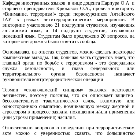
Кафедра иностранных языков, в лице доцента Парпура О.А. и
старшего преподавателя Крюковой О.А., провела викторину
«Внимание, терроризм!» среди первокурсников Алтайского
ГАУ в рамках антитеррористических мероприятий. В
викторине участвовало 21 подгруппа студентов, изучающих
английский язык, и 14 подгрупп студентов, изучающих
немецкий язык. Студентам было предложено 20 вопросов, на
которые они должны были ответить сообща.
Основываясь на ответах студентов, можно сделать некоторые
комплексные выводы. Так, большая часть студентов знает, что
главный орган по борьбе с терроризмом - это федеральная
служба безопасности, и глава федерального или
территориального органа безопасности назначает
руководителя контртеррористической операции.
Термин «стокгольмский синдром» оказался некоторым
неизвестен, поэтому поясним, что он описывает защитно-
бессознательную травматическую связь, взаимную или
одностороннюю симпатию, возникающую между жертвой и
агрессором в процессе захвата, похищения и/или применения
(или угрозы применения) насилия.
Относительно вопросов о поведении при террористическом
акте можно с уверенностью сказать, что большинство