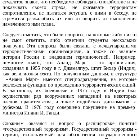
студентов знают, что необходимо соблюдать спокойствие и не
показывать своего страха, не оказывать террористам
сопротивления, не пытаться вступать с ними в беседу, не
стремится разжалобить их или отговорить от выполнения
намеченного ими плана.
Следует отметить, что были вопросы, на которые либо никто
не смог ответить, либо ответили студенты нескольких
подгрупп. Эти вопросы были связаны с международными
террористическими организациями, а также со знанием
истории России и владением терминологией. Например,
немногие знают, что Ананд Марг – это организация,
созданная в 1955 году в г. Джамалпур, штат Бихар (Индия),
как религиозная секта. По полученным данным, в структуре
«Ананд Марг» имеются спецподразделения, на которые
возложены функции по проведению террористических акций.
В частности, их боевиками в 1975 году в Индии был
осуществлен ряд вооруженных нападений на некоторых
членов правительства, а также индийских дипломатов за
рубежом. В 1978 году совершено покушение на премьер-
министра Индии И. Ганди.
Сложным оказался и вопрос о расшифровке понятия
«государственный терроризм». Государственный терроризм -
термин, используемый для обозначения государственного