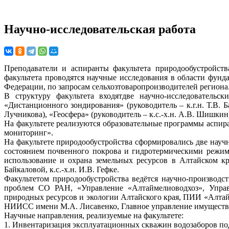
Научно-исследовательская работа
Преподаватели и аспиранты факультета природообустройст
факультета проводятся научные исследования в области фун
Федерации, по запросам сельхозтоваропроизводителей региона
В структуру факультета входятдве научно-исследовательск
«Дистанционного зондирования» (руководитель – к.г.н. Т.В. Б
Лучникова), «Геосфера» (руководитель – к.с.-х.н. А.В. Шишкин
На факультете реализуются образовательные программы аспиран
мониторинг».
На факультете природообустройства сформировались две научн
состоянием почвенного покрова и гидротермическими режима
использование и охрана земельных ресурсов в Алтайском крае
Байкаловой, к.с.-х.н. И.В. Гефке.
Факультетом природообустройства ведётся научно-производс
проблем СО РАН, «Управление «Алтаймелиоводхоз», Управ
природных ресурсов и экологии Алтайского края, ПИИ «Алта
НИИСС имени М.А. Лисавенко, Главное управление имуществ
Научные направления, реализуемые на факультете:
1. Инвентаризация эксплуатационных скважин водозаборов по