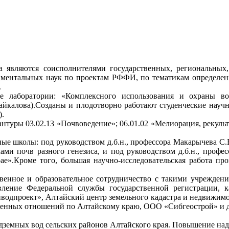
ва являются соисполнителями государственных, региональны
даментальных наук по проектам РФФИ, по тематикам определен
.
ие лаборатории: «Комплексного использования и охраны вод
айкалова).Созданы и плодотворно работают студенческие научны
).
туры 03.02.13 «Почвоведение»; 06.01.02 «Мелиорация, рекульти
ые школы: под руководством д.б.н., профессора Макарычева С.
ми почв разного генезиса, и под руководством д.б.н., профес
».Кроме того, большая научно-исследовательская работа прово
твенное и образовательное сотрудничество с такими учрежден
ление Федеральной службы государственной регистрации, к
йводпроект», Алтайский центр земельного кадастра и недвижи
енных отношений по Алтайскому краю, ООО «Сибгеострой» и 
дземных вод сельских районов Алтайского края. Повышение над