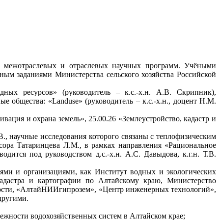
х, межотраслевых и отраслевых научных программ. Учёными
ным заданиями Министерства сельского хозяйства Российской
ных ресурсов» (руководитель – к.с.-х.н. А.В. Скрипник),
е общества: «Landuse» (руководитель – к.с.-х.н., доцент Н.М.
вация и охрана земель», 25.00.26 «Землеустройство, кадастр и
В., научные исследования которого связаны с теплофизическим
сора Татаринцева Л.М., в рамках направления «Рациональное
дится под руководством д.с.-х.н. А.С. Давыдова, к.г.н. Т.В.
иями и организациями, как Институт водных и экологических
адастра и картографии по Алтайскому краю, Министерство
мости, «АлтайНИИгипрозем», «Центр инженерных технологий»,
другими.
ежности водохозяйственных систем в Алтайском крае;