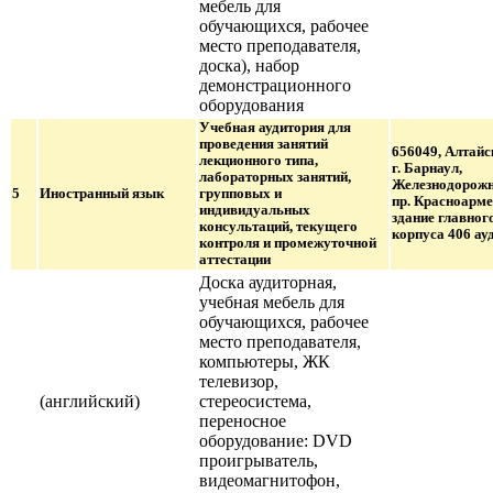
мебель для
обучающихся, рабочее
место преподавателя,
доска), набор
демонстрационного
оборудования
Учебная аудитория для
проведения занятий
656049, Алтайс
лекционного типа,
г. Барнаул,
лабораторных занятий,
Железнодорожн
5
Иностранный язык
групповых и
пр. Красноарме
индивидуальных
здание главног
консультаций, текущего
корпуса 406 ауд
контроля и промежуточной
аттестации
Доска аудиторная,
учебная мебель для
обучающихся, рабочее
место преподавателя,
компьютеры, ЖК
телевизор,
(английский)
стереосистема,
переносное
оборудование: DVD
проигрыватель,
видеомагнитофон,