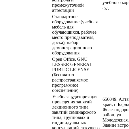
учебного кор
промежуточной
ауд.
аттестации
Стандартное
оборудование (учебная
мебель для
обучающихся, рабочее
место преподавателя,
доска), набор
демонстрационного
оборудования
Open Office, GNU
LESSER GENERAL
PUBLIC LICENSE
(Бесплатно
распространяемое
программное
обеспечение)
Учебная аудитория для
656049, Алт
проведения занятий
край, г. Барна
лекционного типа,
Железнодор
занятий семинарского
район, ул.
типа, групповых и
Молодежная,
индивидуальных
Здание встро
консультаций, текущего