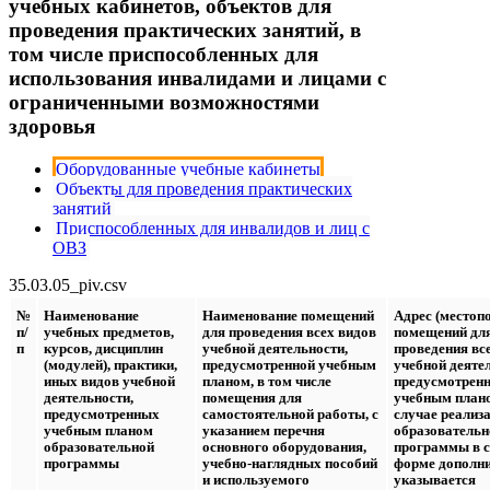
учебных кабинетов, объектов для
проведения практических занятий, в
том числе приспособленных для
использования инвалидами и лицами с
ограниченными возможностями
здоровья
Оборудованные учебные кабинеты
Объекты для проведения практических
занятий
Приспособленных для инвалидов и лиц с
ОВЗ
35.03.05_piv.csv
№
Наименование
Наименование помещений
Адрес (местоп
п/
учебных предметов,
для проведения всех видов
помещений дл
п
курсов, дисциплин
учебной деятельности,
проведения вс
(модулей), практики,
предусмотренной учебным
учебной деяте
иных видов учебной
планом, в том числе
предусмотрен
деятельности,
помещения для
учебным плано
предусмотренных
самостоятельной работы, с
случае реализ
учебным планом
указанием перечня
образовательн
образовательной
основного оборудования,
программы в с
программы
учебно-наглядных пособий
форме дополн
и используемого
указывается