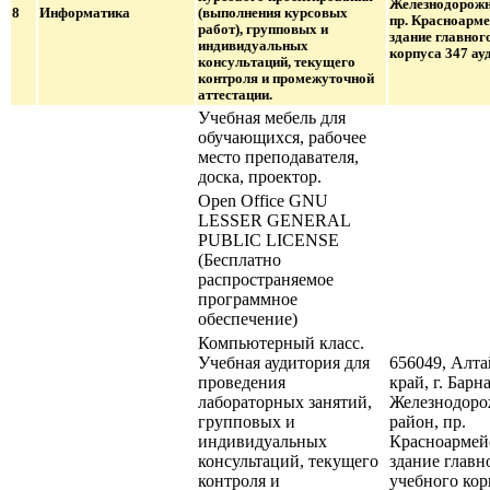
Железнодорожн
8
Информатика
(выполнения курсовых
пр. Красноарме
работ), групповых и
здание главног
индивидуальных
корпуса 347 ауд
консультаций, текущего
контроля и промежуточной
аттестации.
Учебная мебель для
обучающихся, рабочее
место преподавателя,
доска, проектор.
Оpen Office GNU
LESSER GENERAL
PUBLIC LICENSE
(Бесплатно
распространяемое
программное
обеспечение)
Компьютерный класс.
Учебная аудитория для
656049, Алт
проведения
край, г. Барна
лабораторных занятий,
Железнодор
групповых и
район, пр.
индивидуальных
Красноармейс
консультаций, текущего
здание главн
контроля и
учебного кор