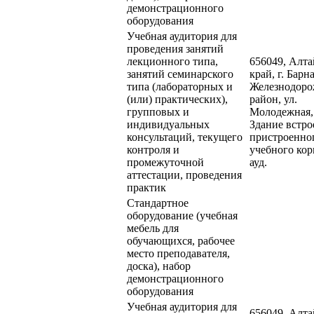
демонстрационного
оборудования
Учебная аудитория для
проведения занятий
лекционного типа,
656049, Алт
занятий семинарского
край, г. Барна
типа (лабораторных и
Железнодор
(или) практических),
район, ул.
групповых и
Молодежная,
индивидуальных
Здание встро
консультаций, текущего
пристроенно
контроля и
учебного кор
промежуточной
ауд.
аттестации, проведения
практик
Стандартное
оборудование (учебная
мебель для
обучающихся, рабочее
место преподавателя,
доска), набор
демонстрационного
оборудования
Учебная аудитория для
656049, Алт