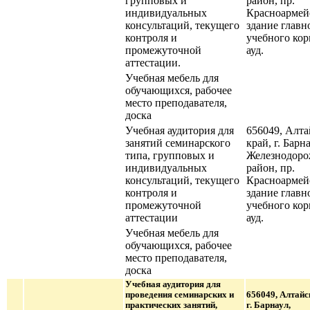
групповых и
район, пр.
индивидуальных
Красноармейс
консультаций, текущего
здание главн
контроля и
учебного кор
промежуточной
ауд.
аттестации.
Учебная мебель для
обучающихся, рабочее
место преподавателя,
доска
Учебная аудитория для
656049, Алт
занятий семинарского
край, г. Барна
типа, групповых и
Железнодор
индивидуальных
район, пр.
консультаций, текущего
Красноармейс
контроля и
здание главн
промежуточной
учебного кор
аттестации
ауд.
Учебная мебель для
обучающихся, рабочее
место преподавателя,
доска
Учебная аудитория для
проведения семинарских и
656049, Алтайс
практических занятий,
г. Барнаул,