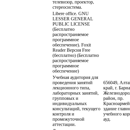
телевизор, проектор,
стереосистема.
Libere office. GNU
LESSER GENERAL
PUBLIC LICENSE
(Бесплатно
распространяемое
программное
обеспечение). Foxit
Reader Версия Free
(бесплатно) (Бесплатно
распространяемое
программное
обеспечение)
Учебная аудитория для
проведения занятий
656049, Алт
лекционного типа,
край, г. Барна
лабораторных занятий,
Железнодор
групповых и
район, пр.
индивидуальных
Красноармейс
консультаций, текущего
здание главн
контроля и
учебного кор
промежуточной
ауд.
аттестации.