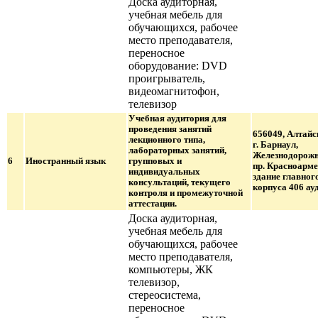
Доска аудиторная,
учебная мебель для
обучающихся, рабочее
место преподавателя,
переносное
оборудование: DVD
проигрыватель,
видеомагнитофон,
телевизор
Учебная аудитория для
проведения занятий
656049, Алтайс
лекционного типа,
г. Барнаул,
лабораторных занятий,
Железнодорожн
6
Иностранный язык
групповых и
пр. Красноарме
индивидуальных
здание главног
консультаций, текущего
корпуса 406 ауд
контроля и промежуточной
аттестации.
Доска аудиторная,
учебная мебель для
обучающихся, рабочее
место преподавателя,
компьютеры, ЖК
телевизор,
стереосистема,
переносное