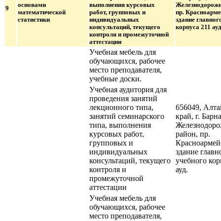
основами
выполнения курсовых
Железнодорожн
9
математической
работ, групповых и
пр. Красноарме
статистики
индивидуальных
здание главног
консультаций, текущего
корпуса 211 ауд
контроля и промежуточной
аттестации
Учебная мебель для
обучающихся, рабочее
место преподавателя,
учебные доски.
Учебная аудитория для
проведения занятий
лекционного типа,
656049, Алт
занятий семинарского
край, г. Барна
типа, выполнения
Железнодор
курсовых работ,
район, пр.
групповых и
Красноармейс
индивидуальных
здание главн
консультаций, текущего
учебного кор
контроля и
ауд.
промежуточной
аттестации
Учебная мебель для
обучающихся, рабочее
место преподавателя,