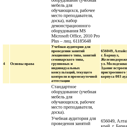
оборудование (учебная
мебель для
обучающихся, рабочее
место преподавателя,
доска), набор
демонстрационного
оборудования MS
Microsoft Office, 2010 Pro
Plus – лиц. 61185648
Учебная аудитория для
проведения занятий
656049, Алтайс
лекционного типа, занятий
г. Барнаул,
семинарского типа,
Железнодорожн
4
Основы права
групповых и
ул. Молодежная
индивидуальных
Здание встроен
консультаций, текущего
пристроенного 
контроля и промежуточной
корпуса 003 ауд
аттестации
Стандартное
оборудование (учебная
мебель для
обучающихся, рабочее
место преподавателя,
доска).
Учебная аудитория для
656049, Алт
проведения занятий
край, г. Барна