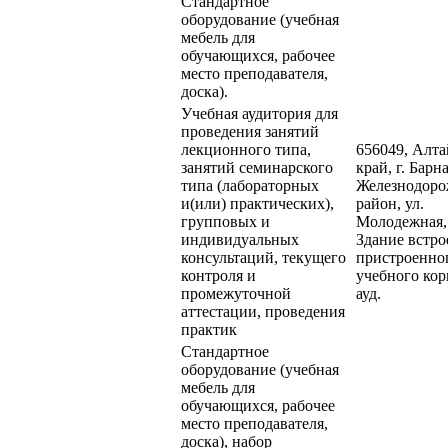
Стандартное
оборудование (учебная
мебель для
обучающихся, рабочее
место преподавателя,
доска).
Учебная аудитория для
проведения занятий
лекционного типа,
656049, Алт
занятий семинарского
край, г. Барна
типа (лабораторных
Железнодор
и(или) практических),
район, ул.
групповых и
Молодежная,
индивидуальных
Здание встро
консультаций, текущего
пристроенно
контроля и
учебного кор
промежуточной
ауд.
аттестации, проведения
практик
Стандартное
оборудование (учебная
мебель для
обучающихся, рабочее
место преподавателя,
доска), набор