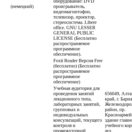
оборудование: DVD
(немецкий)
проигрыватель,
видеомагнитофон,
телевизор, проектор,
стереосистема. Libere
office. GNU LESSER
GENERAL PUBLIC
LICENSE (Бесплатно
распространяемое
программное
обеспечение).
Foxit Reader Версия Free
(бесплатно) (Бесплатно
распространяемое
программное
обеспечение)
Учебная аудитория для
проведения занятий
656049, Алт
лекционного типа,
край, г. Барна
лабораторных занятий,
Железнодор
групповых и
район, пр.
индивидуальных
Красноармейс
консультаций, текущего
здание главн
контроля и
учебного кор
промежуточной
ауд.