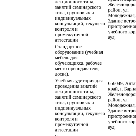
лекционного типа,
Железнодор
занятий семинарского
район, ул.
типа, групповых и
Молодежная,
индивидуальных
Здание встро
консультаций, текущего
пристроенно
контроля и
учебного кор
промежуточной
ауд.
аттестации
Стандартное
оборудование (учебная
мебель для
обучающихся, рабочее
место преподавателя,
доска).
Учебная аудитория для
656049, Алт
проведения занятий
край, г. Барна
лекционного типа,
Железнодор
занятий семинарского
район, ул.
типа, групповых и
Молодежная,
индивидуальных
Здание встро
консультаций, текущего
пристроенно
контроля и
учебного кор
промежуточной
ауд.
аттестации