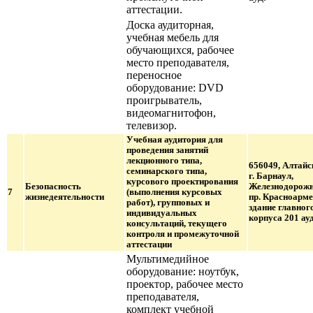
аттестации.
Доска аудиторная,
учебная мебель для
обучающихся, рабочее
место преподавателя,
переносное
оборудование: DVD
проигрыватель,
видеомагнитофон,
телевизор.
Учебная аудитория для
проведения занятий
лекционного типа,
656049, Алтайс
семинарского типа,
г. Барнаул,
курсового проектирования
Безопасность
Железнодорожн
7
(выполнения курсовых
жизнедеятельности
пр. Красноарме
работ), групповых и
здание главног
индивидуальных
корпуса 201 ауд
консультаций, текущего
контроля и промежуточной
аттестации
Мультимедийное
оборудование: ноутбук,
проектор, рабочее место
преподавателя,
комплект учебной