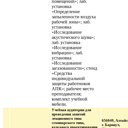
помещений»; лаб.
установка
«Определение
запыленности воздуха
рабочей зоны»; лаб.
установка
«Исследование
акустического шума»;
лаб. установка
«Исследование
вибрации»; лаб.
установка
«Исследование
загазованности»; стенд
«Средства
индивидуальной
защиты работников
АПК»; рабочее место
преподавателя;
комплект учебной
мебели.
Учебная аудитория для
проведения занятий
лекционного типа
656049, Алтайс
семинарского типа,
г. Барнаул,
курсового проектирования