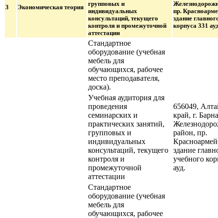
групповых и
Железнодорожн
3
Экономическая теория
индивидуальных
пр. Красноарме
консультаций, текущего
здание главног
контроля и промежуточной
корпуса 331 ауд
аттестации
Стандартное
оборудование (учебная
мебель для
обучающихся, рабочее
место преподавателя,
доска).
Учебная аудитория для
проведения
656049, Алт
семинарских и
край, г. Барна
практических занятий,
Железнодор
групповых и
район, пр.
индивидуальных
Красноармейс
консультаций, текущего
здание главн
контроля и
учебного кор
промежуточной
ауд.
аттестации
Стандартное
оборудование (учебная
мебель для
обучающихся, рабочее