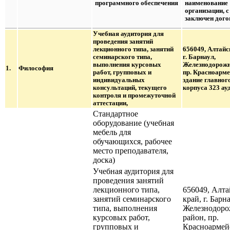
программного обеспечения
наименование
организации, с
заключен дого
Учебная аудитория для
проведения занятий
лекционного типа, занятий
656049, Алтайс
семинарского типа,
г. Барнаул,
выполнения курсовых
Железнодорожн
1.
Философия
работ, групповых и
пр. Красноарме
индивидуальных
здание главног
консультаций, текущего
корпуса 323 ауд
контроля и промежуточной
аттестации,
Стандартное
оборудование (учебная
мебель для
обучающихся, рабочее
место преподавателя,
доска)
Учебная аудитория для
проведения занятий
лекционного типа,
656049, Алт
занятий семинарского
край, г. Барна
типа, выполнения
Железнодор
курсовых работ,
район, пр.
групповых и
Красноармейс