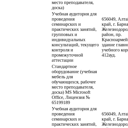
место преподавателя,
доска)
Учебная аудитория для
проведения
656049, Алт
семинарских и
край, г. Барна
практических занятий,
Железнодор
групповых и
район, пр.
индивидуальных
Красноармейс
консультаций, текущего
здание главн
контроля и
учебного кор
промежуточной
412ауд.
аттестации
Стандартное
оборудование (учебная
мебель для
обучающихся, рабочее
место преподавателя,
доска) MS Microsoft
Office, Лицензия №
65199189
Учебная аудитория для
проведения
656049, Алт
семинарских и
край, г. Барна
практических занятий,
Железнодор