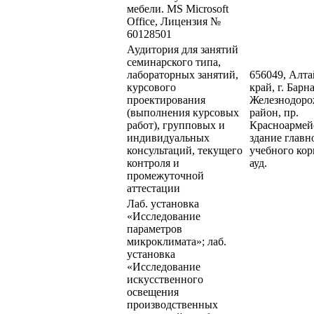
мебели. MS Microsoft
Office, Лицензия №
60128501
Аудитория для занятий
семинарского типа,
лабораторных занятий,
656049, Алт
курсового
край, г. Барна
проектирования
Железнодор
(выполнения курсовых
район, пр.
работ), групповых и
Красноармейс
индивидуальных
здание главн
консультаций, текущего
учебного кор
контроля и
ауд.
промежуточной
аттестации
Лаб. установка
«Исследование
параметров
микроклимата»; лаб.
установка
«Исследование
искусственного
освещения
производственных