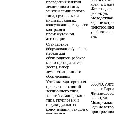
проведения занятий
край, г. Барна
лекционного типа,
Железнодор
занятий семинарского
район, ул.
типа, групповых и
Молодежная,
индивидуальных
Здание встро
консультаций, текущего
пристроенно
контроля и
учебного кор
промежуточной
ауд.
аттестации
Стандартное
оборудование (учебная
мебель для
обучающихся, рабочее
место преподавателя,
доска), набор
демонстрационного
оборудования
Учебная аудитория для
656049, Алт
проведения занятий
край, г. Барна
лекционного типа,
Железнодор
занятий семинарского
район, ул.
типа, групповых и
Молодежная,
индивидуальных
Здание встро
консультаций, текущего
пристроенно
контроля и