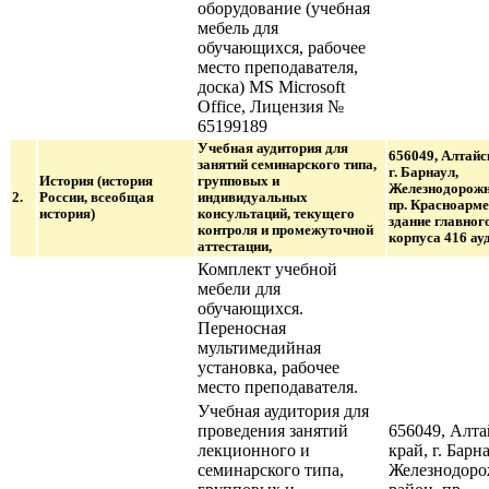
оборудование (учебная
мебель для
обучающихся, рабочее
место преподавателя,
доска) MS Microsoft
Office, Лицензия №
65199189
Учебная аудитория для
656049, Алтайс
занятий семинарского типа,
г. Барнаул,
История (история
групповых и
Железнодорожн
2.
России, всеобщая
индивидуальных
пр. Красноарме
история)
консультаций, текущего
здание главног
контроля и промежуточной
корпуса 416 ауд
аттестации,
Комплект учебной
мебели для
обучающихся.
Переносная
мультимедийная
установка, рабочее
место преподавателя.
Учебная аудитория для
проведения занятий
656049, Алт
лекционного и
край, г. Барна
семинарского типа,
Железнодор