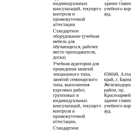
индивидуальных
здание главн
консультаций, текущего
учебного кор
контроля и
ауд.
промежуточной
аттестации
Стандартное
оборудование (учебная
мебель для
обучающихся, рабочее
место преподавателя,
доска)
Учебная аудитория для
проведения занятий
лекционного типа,
656049, Алт
занятий семинарского
край, г. Барна
типа, выполнения
Железнодор
курсовых работ,
район, пр.
групповых и
Красноармейс
индивидуальных
здание главн
консультаций, текущего
учебного кор
контроля и
ауд.
промежуточной
аттестации,
Стандартное