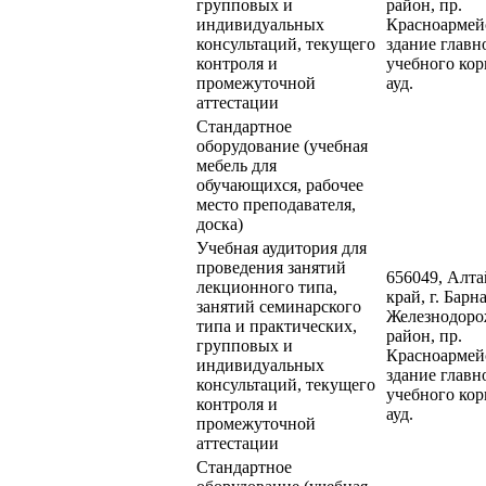
групповых и
район, пр.
индивидуальных
Красноармейс
консультаций, текущего
здание главн
контроля и
учебного кор
промежуточной
ауд.
аттестации
Стандартное
оборудование (учебная
мебель для
обучающихся, рабочее
место преподавателя,
доска)
Учебная аудитория для
проведения занятий
656049, Алт
лекционного типа,
край, г. Барна
занятий семинарского
Железнодор
типа и практических,
район, пр.
групповых и
Красноармейс
индивидуальных
здание главн
консультаций, текущего
учебного кор
контроля и
ауд.
промежуточной
аттестации
Стандартное