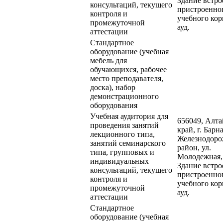
Здание встро
консультаций, текущего
пристроенно
контроля и
учебного кор
промежуточной
ауд.
аттестации
Стандартное
оборудование (учебная
мебель для
обучающихся, рабочее
место преподавателя,
доска), набор
демонстрационного
оборудования
Учебная аудитория для
656049, Алт
проведения занятий
край, г. Барна
лекционного типа,
Железнодор
занятий семинарского
район, ул.
типа, групповых и
Молодежная,
индивидуальных
Здание встро
консультаций, текущего
пристроенно
контроля и
учебного кор
промежуточной
ауд.
аттестации
Стандартное
оборудование (учебная