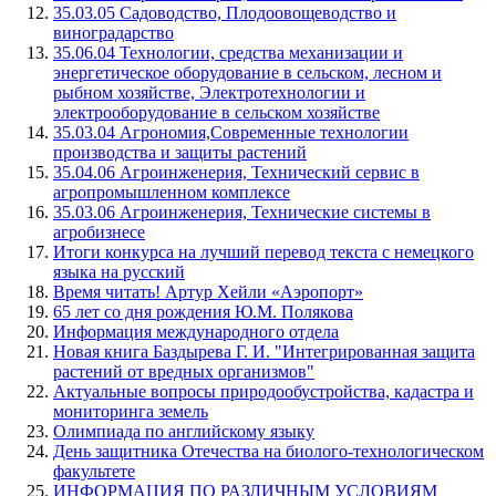
35.03.05 Садоводство, Плодоовощеводство и
виноградарство
35.06.04 Технологии, средства механизации и
энергетическое оборудование в сельском, лесном и
рыбном хозяйстве, Электротехнологии и
электрооборудование в сельском хозяйстве
35.03.04 Агрономия,Современные технологии
производства и защиты растений
35.04.06 Агроинженерия, Технический сервис в
агропромышленном комплексе
35.03.06 Агроинженерия, Технические системы в
агробизнесе
Итоги конкурса на лучший перевод текста с немецкого
языка на русский
Время читать! Артур Хейли «Аэропорт»
65 лет со дня рождения Ю.М. Полякова
Информация международного отдела
Новая книга Баздырева Г. И. "Интегрированная защита
растений от вредных организмов"
Актуальные вопросы природообустройства, кадастра и
мониторинга земель
Олимпиада по английскому языку
День защитника Отечества на биолого-технологическом
факультете
ИНФОРМАЦИЯ ПО РАЗЛИЧНЫМ УСЛОВИЯМ