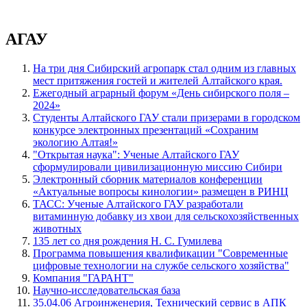
АГАУ
На три дня Сибирский агропарк стал одним из главных
мест притяжения гостей и жителей Алтайского края.
Ежегодный аграрный форум «День сибирского поля –
2024»
Студенты Алтайского ГАУ стали призерами в городском
конкурсе электронных презентаций «Сохраним
экологию Алтая!»
"Открытая наука": Ученые Алтайского ГАУ
сформулировали цивилизационную миссию Сибири
Электронный сборник материалов конференции
«Актуальные вопросы кинологии» размещен в РИНЦ
ТАСС: Ученые Алтайского ГАУ разработали
витаминную добавку из хвои для сельскохозяйственных
животных
135 лет со дня рождения Н. С. Гумилева
Программа повышения квалификации "Современные
цифровые технологии на службе сельского хозяйства"
Компания "ГАРАНТ"
Научно-исследовательская база
35.04.06 Агроинженерия, Технический сервис в АПК