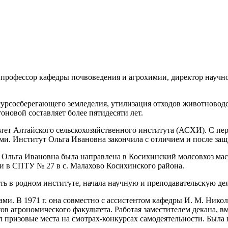
 профессор кафедры почвоведения и агрохимии, директор научно
урсосберегающего земледелия, утилизация отходов животноводс
оновой составляет более пятидесяти лет.
тет Алтайского сельскохозяйственного института (АСХИ). С пер
и. Институт Ольга Ивановна закончила с отличием и после защ
у Ольга Ивановна была направлена в Косихинский молсовхоз ма
и в СПТУ № 27 в с. Малахово Косихинского района.
ь в родном институте, начала научную и преподавательскую дея
тами. В 1971 г. она совместно с ассистентом кафедры И. М. Ник
ов агрономического факультета. Работая заместителем декана, 
л призовые места на смотрах-конкурсах самодеятельности. Была