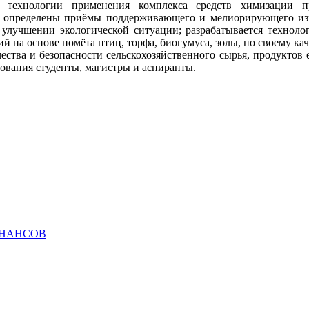
я технологии применения комплекса средств химизации п
и определены приёмы поддерживающего и мелиорирующего изв
в улучшении экологической ситуации; разрабатывается техноло
й на основе помёта птиц, торфа, биогумуса, золы, по своему 
ества и безопасности сельскохозяйственного сырья, продуктов
ования студенты, магистры и аспиранты.
ИНАНСОВ