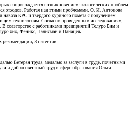
торых сопровождается возникновением экологических проблем
ся отходов. Работая над этими проблемами, О. И. Антонова
и навоза КРС и твердого куриного помета с получением
ающим технологиям. Согласно проведенным исследованиям,
В соавторстве с работниками предприятий Телуро Бим и
луро био, Феникс, Талисман и Панацея.
х рекомендации, 8 патентов.
медалью Ветеран труда, медалью за заслуги в труде, почетными
ги и добросовестный труд в сфере образования Ольга