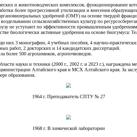
дческих и животноводческих комплексов, функционирование ко
работки более прогрессивной утилизации и внесения образующих
 органоминеральных удобрений (ОМУ) на основе твердой фракци
 возделывании сельскохозяйственных культур по ресурсосберег
узу не уступают по эффективности промышленным удобрениям. 
стве биологически активные удобрения на основе биогумуса: Те
еди них 3 монографии, 4 учебных пособия, 4 научно-практически
ых работ, 2 докторских и 14 кандидатских диссертаций.
ла более 500 агрохимиков, агропочвоведов.
ласти науки и техники (2000 г., 2002 г. и 2023 г.), награждена 
министрации Алтайского края и МСХ Алтайского края. За заслу
ере образования.
1964 г. Преподаватель СПТУ № 27
1968 г. В химической лаборатории