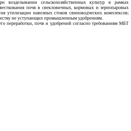
ри возделывании сельскохозяйственных культур в рамках
есткования почв в свекловичных, кормовых и зернопаровых
гия утилизации навозных стоков свиноводческих комплексов;
качеству не уступающих промышленным удобрениям.
 его переработки, почв и удобрений согласно требованиям МБТ