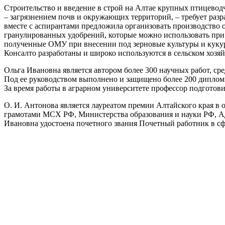
Строительство и введение в строй на Алтае крупных птицево
– загрязнением почв и окружающих территорий, – требует раз
вместе с аспирантами предложила организовать производство
гранулированных удобрений, которые можно использовать при
полученные ОМУ при внесении под зерновые культуры и кукур
Консалто разработаны и широко используются в сельском хозяй
Ольга Ивановна является автором более 300 научных работ, ср
Под ее руководством выполнено и защищено более 200 дипломн
За время работы в аграрном университете профессор подготови
О. И. Антонова является лауреатом премии Алтайского края в об
грамотами МСХ РФ, Министерства образования и науки РФ, Ад
Ивановна удостоена почетного звания Почетный работник в сф