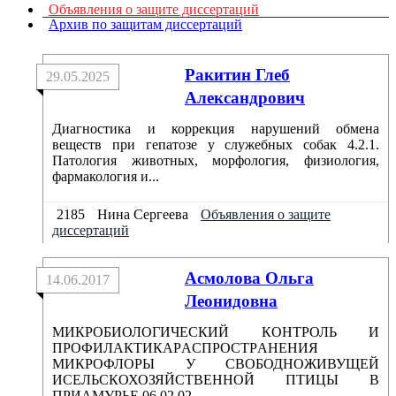
Объявления о защите диссертаций
Архив по защитам диссертаций
Ракитин Глеб
29.05.2025
Александрович
Диагностика и коррекция нарушений обмена
веществ при гепатозе у служебных собак 4.2.1.
Патология животных, морфология, физиология,
фармакология и...
2185
Нина Сергеева
Объявления о защите
диссертаций
Aсмоловa Ольгa
14.06.2017
Леонидовнa
МИКРОБИОЛОГИЧЕСКИЙ КОНТРОЛЬ И
ПРОФИЛAКТИКAРAСПРОСТРAНЕНИЯ
МИКРОФЛОРЫ У СВОБОДНОЖИВУЩЕЙ
ИСЕЛЬСКОХОЗЯЙСТВЕННОЙ ПТИЦЫ В
ПРИAМУРЬЕ 06.02.02. –...