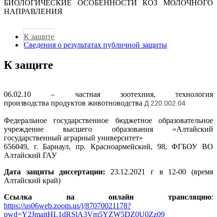
БИОЛОГИЧЕСКИЕ ОСОБЕННОСТИ КОЗ МОЛОЧНОГО
НАПРАВЛЕНИЯ
К защите
Сведения о результатах публичной защиты
К защите
06.02.10 – частная зоотехния, технология
производства продуктов животноводства
Д 220.002.04
Федеральное государственное бюджетное образовательное
учреждение высшего образования «Алтайский
государственный аграрный университет»
656049, г. Барнаул, пр. Красноармейский, 98, ФГБОУ ВО
Алтайский ГАУ
Дата защиты диссертации:
23.12.2021 г в 12-00 (время
Алтайский край)
Ссылка на онлайн трансляцию
:
https://us06web.zoom.us/j/87070021178?
pwd=Y2JmaitHL1dRSlA3Vm5YZW5DZ0U0Zz09