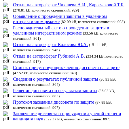
Отзыв на автореферат Чикалева А.И., Каргачаковой Т.Б.
(270.81 kB, количество скачиваний: 929)
Объявление о проведении защиты в удаленном
интерактивном режиме
(82.09 kB, количество скачиваний: 908)
Распорядительный акт о о проведении защиты в
удаленном интерактивном режиме
(33.56 kB, количество
скачиваний: 861)
Отзыв на автореферат Колосова Ю.А.
(151.11 kB,
количество скачиваний: 946)
Отзыв на автореферат Губиной А.В.
(334.34 kB, количество
скачиваний: 917)
Список присутствующих членов диссовета на защите
(47.52 kB, количество скачиваний: 843)
Сведения о результатах публичной защиты
(30.93 kB,
количество скачиваний: 864)
Решение диссовета по результатам защиты
(36.03 kB,
количество скачиваний: 885)
Протокол заседания диссовета по защите
(87.89 kB,
количество скачиваний: 907)
Заключение диссовета о присуждении ученой степени
кандидата наук
(322.37 kB, количество скачиваний: 897)