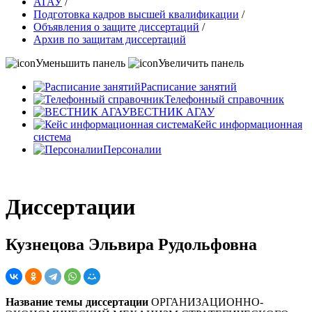
АГАУ
/
Подготовка кадров высшей квалификации
/
Объявления о защите диссертаций
/
Архив по защитам диссертаций
Уменьшить панель
Увеличить панель
Расписание занятий
Телефонный справочник
ВЕСТНИК АГАУ
Кейс информационная
система
Персоналии
Диссертации
Кузнецова Эльвира Рудольфовна
Название темы диссертации
ОРГАНИЗАЦИОННО-