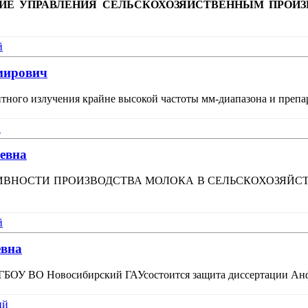
Е УПРАВЛЕНИЯ СЕЛЬСКОХОЗЯЙСТВЕННЫМ ПРОИЗВ
й
мирович
ного излучения крайне высокой частоты мм-диапазона и препа
й
евна
ТИВНОСТИ ПРОИЗВОДСТВА МОЛОКА В СЕЛЬСКОХОЗЯЙСТВЕ
й
евна
ри ФГБОУ ВО Новосибирский ГАУсостоится защита диссертации Ан
ий