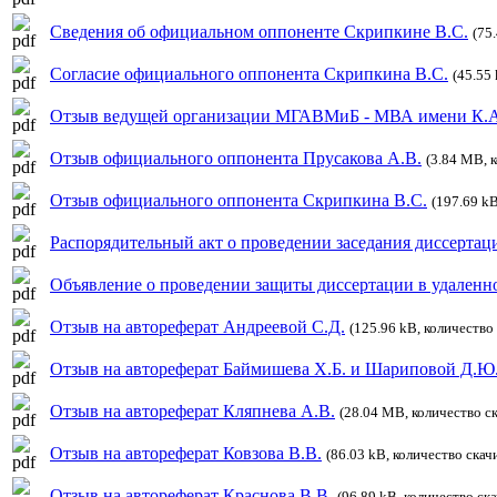
Сведения об официальном оппоненте Скрипкине В.С.
(75
Согласие официального оппонента Скрипкина В.С.
(45.55
Отзыв ведущей организации МГАВМиБ - МВА имени К.А
Отзыв официального оппонента Прусакова А.В.
(3.84 MB, 
Отзыв официального оппонента Скрипкина В.С.
(197.69 kB
Распорядительный акт о проведении заседания диссертац
Объявление о проведении защиты диссертации в удален
Отзыв на автореферат Андреевой С.Д.
(125.96 kB, количество
Отзыв на автореферат Баймишева Х.Б. и Шариповой Д.Ю
Отзыв на автореферат Кляпнева А.В.
(28.04 MB, количество с
Отзыв на автореферат Ковзова В.В.
(86.03 kB, количество скач
Отзыв на автореферат Краснова В.В.
(96.89 kB, количество ск