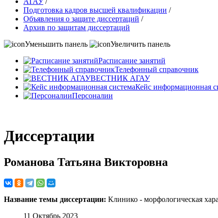
АГАУ
/
Подготовка кадров высшей квалификации
/
Объявления о защите диссертаций
/
Архив по защитам диссертаций
Уменьшить панель
Увеличить панель
Расписание занятий
Телефонный справочник
ВЕСТНИК АГАУ
Кейс информационная с
Персоналии
Диссертации
Романова Татьяна Викторовна
Название темы диссертации:
Клинико - морфологическая хара
11 Октябрь 2023