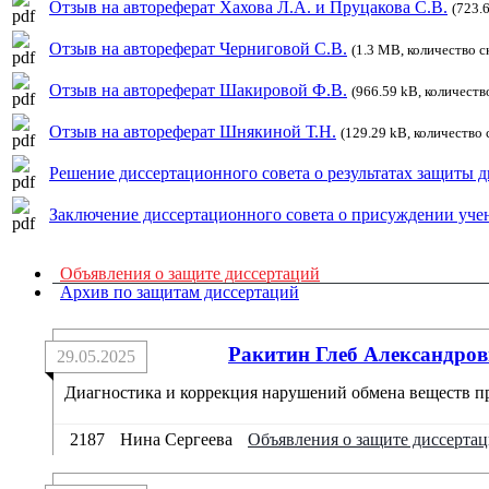
Отзыв на автореферат Хахова Л.А. и Пруцакова С.В.
(723.
Отзыв на автореферат Черниговой С.В.
(1.3 MB, количество с
Отзыв на автореферат Шакировой Ф.В.
(966.59 kB, количеств
Отзыв на автореферат Шнякиной Т.Н.
(129.29 kB, количество 
Решение диссертационного совета о результатах защиты 
Заключение диссертационного совета о присуждении уче
Объявления о защите диссертаций
Архив по защитам диссертаций
Ракитин Глеб Александро
29.05.2025
Диагностика и коррекция нарушений обмена веществ при
2187
Нина Сергеева
Объявления о защите диссерта